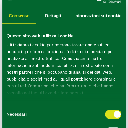
Palazzo e Parco Sartoretti
Reggia di Colorno
Torrente Tidone
Rocca di Reggiolo
Castello di
Sarmato
Consenso
Dettagli
Informazioni sui cookie
9.
Luzzara
Golena (Cava Luccio, River
Park, Porto delle Garzaie, Via
Alzaia)
Questo sito web utilizza i cookie
Torre Civica
Utilizziamo i cookie per personalizzare contenuti ed
annunci, per fornire funzionalità dei social media e per
analizzare il nostro traffico. Condividiamo inoltre
SCOPRI LE ATTRAZIONI
informazioni sul modo in cui utilizzi il nostro sito con i
TURISTICHE SUL GRANDE
nostri partner che si occupano di analisi dei dati web,
pubblicità e social media, i quali potrebbero combinarle
FIUME
con altre informazioni che hai fornito loro o che hanno
raccolto dal tuo utilizzo dei loro servizi.
CC
Selezione
Necessari
del
consenso