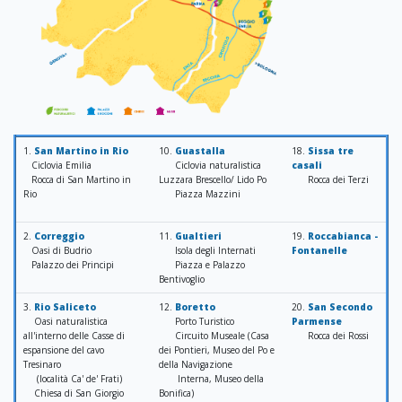
1.
San Martino in Rio
10.
Guastalla
18.
Sissa tre
Ciclovia Emilia
Ciclovia naturalistica
casali
Rocca di San Martino in
Luzzara Brescello/ Lido Po
Rocca dei Terzi
Rio
Piazza Mazzini
2.
Correggio
11.
Gualtieri
19.
Roccabianca -
Oasi di Budrio
Isola degli Internati
Fontanelle
Palazzo dei Principi
Piazza e Palazzo
Bentivoglio
3.
Rio Saliceto
12.
Boretto
20.
San Secondo
Oasi naturalistica
Porto Turistico
Parmense
all'interno delle Casse di
Circuito Museale (Casa
Rocca dei Rossi
espansione del cavo
dei Pontieri, Museo del Po e
Tresinaro
della Navigazione
(località Ca' de' Frati)
Interna, Museo della
Chiesa di San Giorgio
Bonifica)