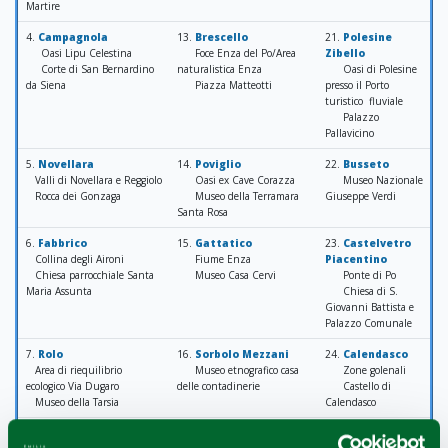
Martire
4.
Campagnola
13.
Brescello
21.
Polesine
Oasi Lipu Celestina
Foce Enza del Po/Area
Zibello
Corte di San Bernardino
naturalistica Enza
Oasi di Polesine
da Siena
Piazza Matteotti
presso il Porto
turistico fluviale
Palazzo
Pallavicino
5.
Novellara
14.
Poviglio
22.
Busseto
Valli di Novellara e Reggiolo
Oasi ex Cave Corazza
Museo Nazionale
Rocca dei Gonzaga
Museo della Terramara
Giuseppe Verdi
Santa Rosa
6.
Fabbrico
15.
Gattatico
23.
Castelvetro
Collina degli Aironi
Fiume Enza
Piacentino
Chiesa parrocchiale Santa
Museo Casa Cervi
Ponte di Po
Maria Assunta
Chiesa di S.
Giovanni Battista e
Palazzo Comunale
7.
Rolo
16.
Sorbolo Mezzani
24.
Calendasco
Area di riequilibrio
Museo etnografico casa
Zone golenali
ecologico Via Dugaro
delle contadinerie
Castello di
Museo della Tarsia
Calendasco
8.
Reggiolo
17.
Colorno
25.
Sarmato