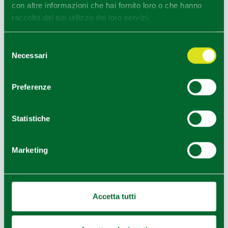
con altre informazioni che hai fornito loro o che hanno
raccolto dal tuo utilizzo dei loro servizi.
Selezione
Necessari
del
consenso
Preferenze
Statistiche
Marketing
Leaflet
|
Powered by
Geoapify
|
© OpenMapTiles
© OpenStreetMap
Accetta tutti
Ultimo aggiornamento 07/03/2024