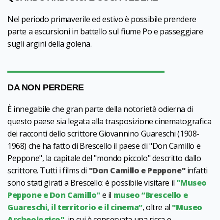
Nel periodo primaverile ed estivo è possibile prendere
parte a escursioni in battello sul fiume Po e passeggiare
sugli argini della golena.
DA NON PERDERE
È innegabile che gran parte della notorietà odierna di
questo paese sia legata alla trasposizione cinematografica
dei racconti dello scrittore Giovannino Guareschi (1908-
1968) che ha fatto di Brescello il paese di "Don Camillo e
Peppone", la capitale del "mondo piccolo" descritto dallo
scrittore. Tutti i films di
"Don Camillo e Peppone"
infatti
sono stati girati a Brescello: è possibile visitare il
"Museo
Peppone e Don Camillo"
e il
museo “Brescello e
Guareschi, il territorio e il cinema”
, oltre al
"Museo
Archeologico"
, in cui è conservata una ricca e