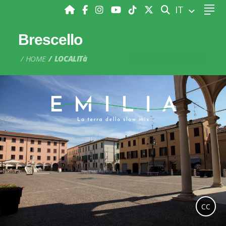
CERCA
IT
Brescello
HOME
LOCALITà
CC