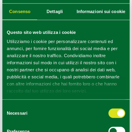
Sagra di San Genesio
- Agosto
Consenso
Dettagli
Informazioni sui cookie
Bancarelle e spettacoli musicali.
Questo sito web utilizza i cookie
Utilizziamo i cookie per personalizzare contenuti ed
REDAZIONE
annunci, per fornire funzionalità dei social media e per
analizzare il nostro traffico. Condividiamo inoltre
Redazione Reggio Emilia e pianura
informazioni sul modo in cui utilizzi il nostro sito con i
nostri partner che si occupano di analisi dei dati web,
pubblicità e social media, i quali potrebbero combinarle
COME ARRIVARE
con altre informazioni che hai fornito loro o che hanno
raccolto dal tuo utilizzo dei loro servizi.
+
Selezione
−
Necessari
del
consenso
Preferenze