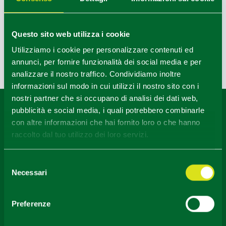
60th Parmigiano Reggiano Fair
July 31 – Aug. 3
Casina (RE)
Questo sito web utilizza i cookie
Summertime in Jazz 2026 – Piacenza Jazz Club
June
24 – Aug. 22 Piacenza
Utilizziamo i cookie per personalizzare contenuti ed
annunci, per fornire funzionalità dei social media e per
Last update 03/07/2026
analizzare il nostro traffico. Condividiamo inoltre
informazioni sul modo in cui utilizzi il nostro sito con i
nostri partner che si occupano di analisi dei dati web,
Content owned by the Destination Emilia issued under
pubblicità e social media, i quali potrebbero combinarle
CC-BY License
con altre informazioni che hai fornito loro o che hanno
raccolto dal tuo utilizzo dei loro servizi.
Selezione
Necessari
del
consenso
Preferenze