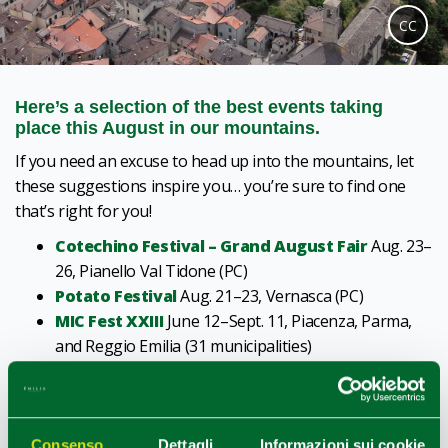
CC
Here’s a selection of the best events taking
place this August in our mountains.
If you need an excuse to head up into the mountains, let
these suggestions inspire you… you’re sure to find one
that’s right for you!
Cotechino Festival – Grand August Fair
Aug. 23–
26, Pianello Val Tidone (PC)
Potato Festival
Aug. 21–23, Vernasca (PC)
MIC Fest XXIII
June 12–Sept. 11, Piacenza, Parma,
and Reggio Emilia (31 municipalities)
Lunaria dei Calanchi
May 16–Nov. 14, Lugagnano
Val D’Arda (PC)
Val Nure Festival
June 11–Oct. 31, Val Nure (PC)
Bobbio Film Festival
July 31 – Aug. 9 Bobbio (PC)
Consenso
Dettagli
Informazioni sui cookie