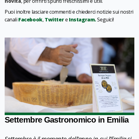
novità
, per offrirti spunti freschissimi e utili.
Puoi inoltre lasciare commenti e chiederci notizie sui nostri
canali
Facebook
,
Twitter
e
Instagram.
Seguici!
Settembre Gastronomico in Emilia
Settembre è il momento dell’anno in cui l’Emilia si