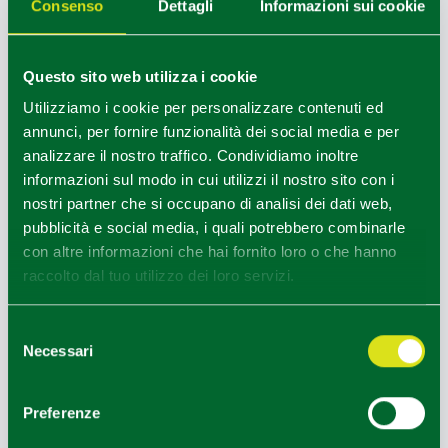
Consenso
Dettagli
Informazioni sui cookie
Questo sito web utilizza i cookie
Utilizziamo i cookie per personalizzare contenuti ed
annunci, per fornire funzionalità dei social media e per
analizzare il nostro traffico. Condividiamo inoltre
informazioni sul modo in cui utilizzi il nostro sito con i
nostri partner che si occupano di analisi dei dati web,
Vacanze Emiliane
pubblicità e social media, i quali potrebbero combinarle
con altre informazioni che hai fornito loro o che hanno
Agosto in Emilia è un invito a rallentare e a
raccolto dal tuo utilizzo dei loro servizi.
lasciarsi sorprendere dalla bellezza.
Selezione
Che stiate cercando il fresco rigenerante dei senti
Necessari
del
eri appenninici, la magia di un tramonto dorato tr
consenso
a i filari o il fascino senza tempo di un castello me
Preferenze
dievale, Piacenza, Parma e Reggio Emilia si...