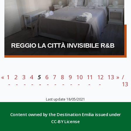
REGGIO LA CITTÀ INVISIBILE R&B
«
1
2
3
4
5
6
7
8
9
10
11
12
13
»
/
13
Last update 18/05/2021
Content owned by the Destination Emilia issued under
CC-BY License