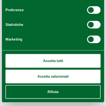
consenso
HOTEL CORTE BUSINESS
Preferenze
Statistiche
Marketing
Accetta tutti
Accetta selezionati
LOCANDA LA CONCIA
Rifiuta