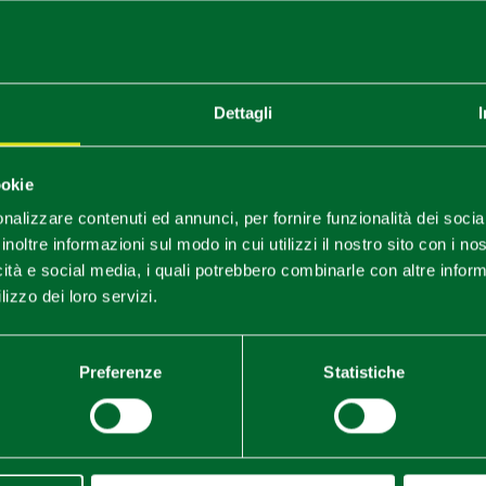
Dettagli
ookie
nalizzare contenuti ed annunci, per fornire funzionalità dei socia
ROOM AND BREAKFAST LA
inoltre informazioni sul modo in cui utilizzi il nostro sito con i n
CASA DEI NONNI
icità e social media, i quali potrebbero combinarle con altre inform
lizzo dei loro servizi.
Preferenze
Statistiche