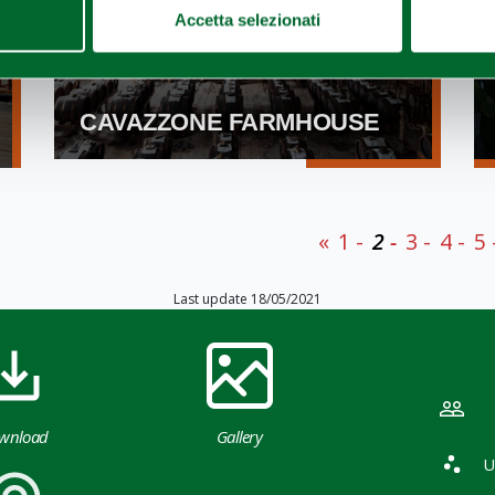
Accetta selezionati
CAVAZZONE FARMHOUSE
«
1
2
3
4
5
Last update 18/05/2021
wnload
Gallery
U