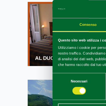
Consenso
Questo sito web utilizza i c
Utilizziamo i cookie per perso
nostro traffico. Condividiamo 
AL DUCALE B&B
di analisi dei dati web, pubbl
che hanno raccolto dal tuo uti
Selezione
Necessari
del
consenso