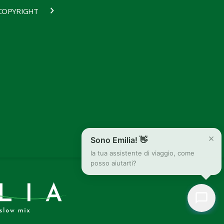
COPYRIGHT
×
Sono Emilia! 👋
la tua assistente di viaggio, come
posso aiutarti?