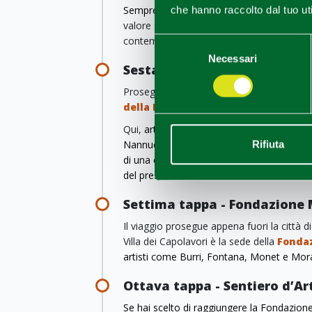
Sempre in centro storico
merita una visi
che hanno raccolto dal tuo uti
valore storico completamente ristrutturato,
contemporanei come Roy
Lichtenstein
e 
Selezione
Necessari
del
Sesta tappa - Complesso dell
consenso
Proseguendo la passeggiata nel centro di
della Pilotta
.
Qui,
arte antica e contemporanea si fondon
Nannucci, "Time past, present and future" po
Rifiuta
di una celebrazione della rigenerazione dei
del presente.
Settima tappa - Fondazione
Il viaggio prosegue appena fuori la città
Villa dei Capolavori è la sede della
Fonda
artisti come Burri, Fontana, Monet e Mo
Ottava tappa - Sentiero d’Ar
Se hai scelto di raggiungere la Fondazion