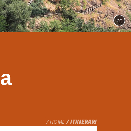
CC
na
HOME
ITINERARI