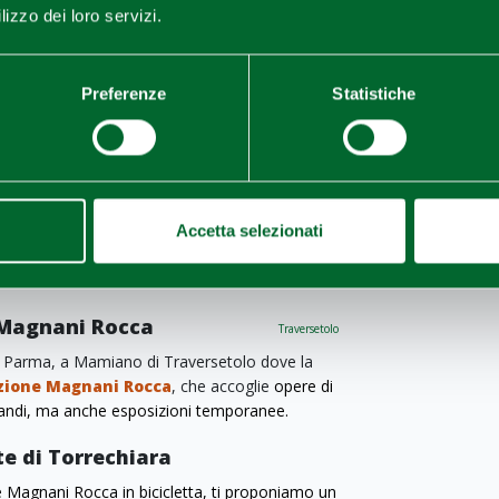
ta anche
Palazzo Tarasconi
, edificio di grande
lizzo dei loro servizi.
 che ospita esposizioni di artisti
Bansky.
Preferenze
Statistiche
a Pilotta
Parma
 Parma, si raggiunge l’imponente
Complesso
o grazie all'installazione luminosa di
sta lungo i lati del cortile principale. Si tratta
Accetta selezionati
 valori attraverso l'azione culturale e creativa
 Magnani Rocca
Traversetolo
 di Parma, a Mamiano di Traversetolo dove la
zione Magnani Rocca
, che accoglie
opere di
randi, ma anche esposizioni temporanee.
te di Torrechiara
e Magnani Rocca in bicicletta, ti proponiamo un