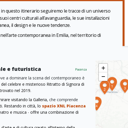
e, in questo itinerario seguiremo le tracce di un universo
oi centri culturali all’avanguardia, le sue installazioni
ranea, il design e le nuove tendenze.
nell’arte contemporanea in Emilia, nel territorio di
+
le e futuristica
Piacenza
−
, dove a dominare la scena del contemporaneo è
 del celebre e misterioso Ritratto di Signora di
1
3
2
itrovato nel 2019.
irare visitando la Galleria,
che comprende
4
i. Restando in città, lo
spazio XNL Piacenza
eatro e musica
-
offre una combinazione di
 d’arte e di cultura creato all’interno della