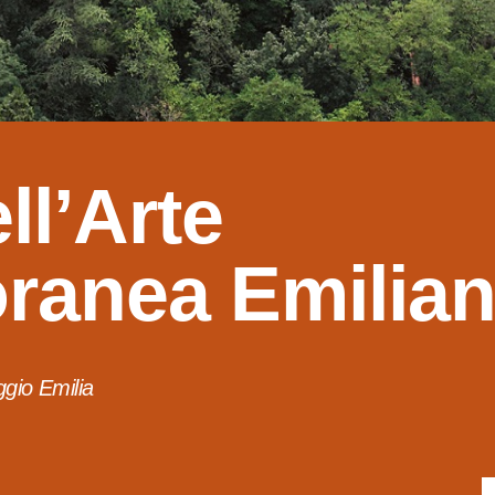
ll’Arte
ranea Emilia
gio Emilia