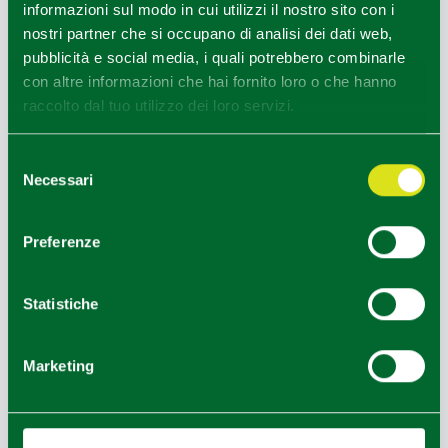
informazioni sul modo in cui utilizzi il nostro sito con i
Info
nostri partner che si occupano di analisi dei dati web,
pubblicità e social media, i quali potrebbero combinarle
con altre informazioni che hai fornito loro o che hanno
+
raccolto dal tuo utilizzo dei loro servizi.
−
4
Selezione
Necessari
del
consenso
1
2
Preferenze
Statistiche
Marketing
3