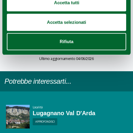
Accetta tutti
Leaflet
|
OpenStreetMap
CARTO
©
contributors ©
Accetta selezionati
REDAZIONE
Rifiuta
Redazione Piacenza e provincia
Ultimo aggiornamento 04/06/2026
Potrebbe interessarti...
Località
Lugagnano Val D'Arda
APPROFONDISCI