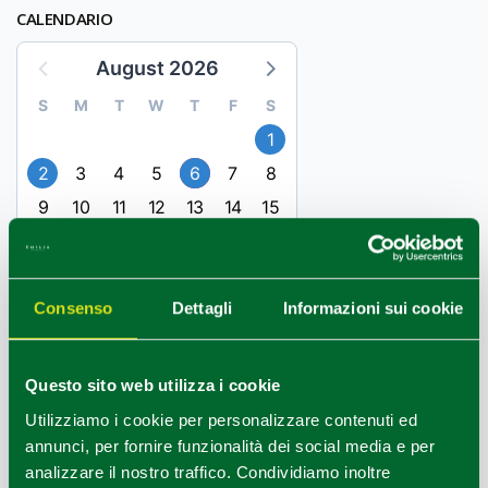
CALENDARIO
August 2026
S
M
T
W
T
F
S
1
2
3
4
5
6
7
8
9
10
11
12
13
14
15
16
17
18
19
20
21
22
23
24
25
26
27
28
29
30
31
Consenso
Dettagli
Informazioni sui cookie
Questo sito web utilizza i cookie
UFFICI INFORMAZIONI
Utilizziamo i cookie per personalizzare contenuti ed
annunci, per fornire funzionalità dei social media e per
Castell'Arquato e Val d'Arda - Ufficio Informazioni e
analizzare il nostro traffico. Condividiamo inoltre
Accoglienza Turistica (IAT-R)