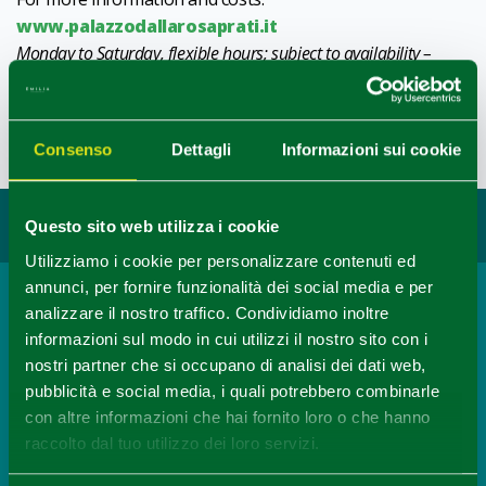
www.palazzodallarosaprati.it
Monday to Saturday, flexible hours; subject to availability –
please check with the venue.
1
0
/
Last update 06/05/2026
Consenso
Dettagli
Informazioni sui cookie
You may also like...
Questo sito web utilizza i cookie
Utilizziamo i cookie per personalizzare contenuti ed
annunci, per fornire funzionalità dei social media e per
analizzare il nostro traffico. Condividiamo inoltre
Town
informazioni sul modo in cui utilizzi il nostro sito con i
Parma
nostri partner che si occupano di analisi dei dati web,
READ MORE
pubblicità e social media, i quali potrebbero combinarle
con altre informazioni che hai fornito loro o che hanno
raccolto dal tuo utilizzo dei loro servizi.
Opera, theatre and dance
Parma Danza 2026