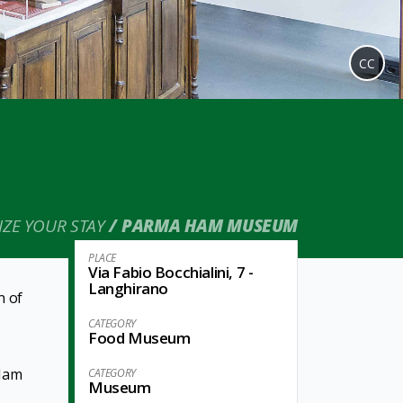
CC
ZE YOUR STAY
PARMA HAM MUSEUM
PLACE
Via Fabio Bocchialini, 7 -
Langhirano
n of
CATEGORY
Food Museum
 Ham
CATEGORY
Museum