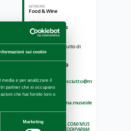
NETWORKS
Food & Wine
NETWORKS
Culture & Castles
Contacts
Museo del Prosciutto di
Parma
Informazioni sui cookie
TELEPHONE
+ 39 0521 218889
E-MAIL
l media e per analizzare il
prenotazioni.prosciutto@m
useidelcibo.it
ostri partner che si occupano
azioni che hai fornito loro o
WEBSITE
prosciuttodiparma.museide
lcibo.it/en
FACEBOOK
Marketing
WWW.FACEBOOK.COM/MUS
EODELPROSCIUTTODIPARMA