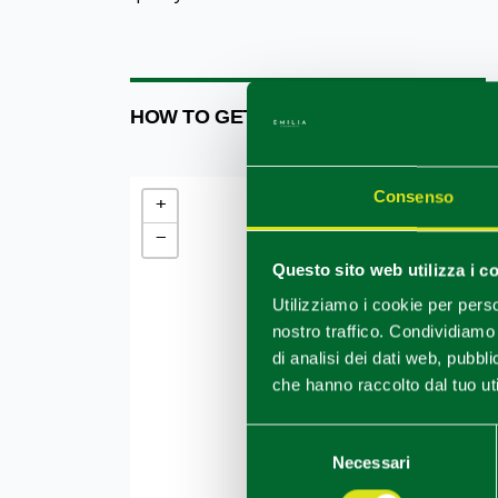
HOW TO GET
Consenso
+
−
Questo sito web utilizza i c
Utilizziamo i cookie per perso
nostro traffico. Condividiamo 
di analisi dei dati web, pubbl
che hanno raccolto dal tuo uti
Selezione
Necessari
del
consenso