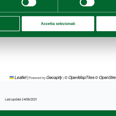
Accetta selezionati
Leaflet
|
Geoapify
© OpenMapTiles
© OpenStr
Powered by
|
Last update 24/06/2021