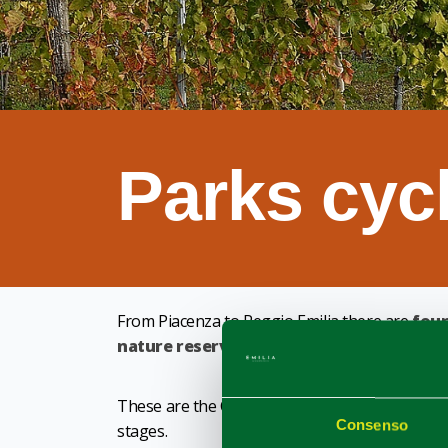
Parks cyc
From Piacenza to Reggio Emilia there are
four
nature reserves of Emilia.
These are the Ciclovie dei Parchi,
also design
Consenso
stages.