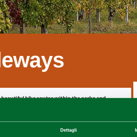
leways
 beautiful bike routes within the parks and
ed for less experienced bikers
, with one- or half-day
Dettagli