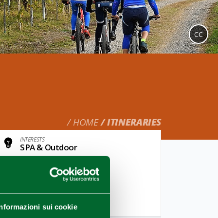
CC
HOME
ITINERARIES
INTERESTS
SPA & Outdoor
TARGET
Family,Friends/Single
TASSONOMIA OPERATORI
Bike
Informazioni sui cookie