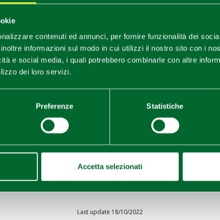
with information on length, elevation gain, degree of
ural and historical interest, and a number of useful
ookie
GPS directions to download.
nalizzare contenuti ed annunci, per fornire funzionalità dei socia
hi di Carrega Cycleway
,
Taro Cycleway
,
Stirone
inoltre informazioni sul modo in cui utilizzi il nostro sito con i n
icità e social media, i quali potrebbero combinarle con altre inform
lizzo dei loro servizi.
a region website
.
Preferenze
Statistiche
Accetta selezionati
Last update 18/10/2022