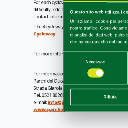
For each cyclovia there are online fact sheets 
difficulty, ride times, main destinations of cult
Questo sito web utilizza i c
contact information along the way, maps with 
Utilizziamo i cookie per perso
The 4 cycleways are:
Trebbia Cycleway
,
Bosc
nostro traffico. Condividiamo 
Cycleway
.
di analisi dei dati web, pubbl
che hanno raccolto dal tuo uti
For more information see the
Emilia Romagn
Selezione
Necessari
del
consenso
For information:
Parchi del Ducato
Strada Giarola 11 – 43044 Collecchio (PR)
Tel. 0521 802688
Rifiuta
e-mail:
info@parchiemiliaoccidentale.it
www.parchidelducato.it