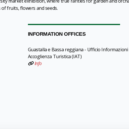
sity market exhibition, where true rarities for garden and orch
 of fruits, flowers and seeds.
INFORMATION OFFICES
Guastalla e Bassa reggiana - Ufficio Informazioni
Accoglienza Turistica (IAT)
Info