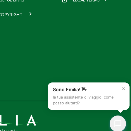
COPYRIGHT
×
Sono Emilia! 👋
la tua assistente di viaggio, come
posso aiutarti?