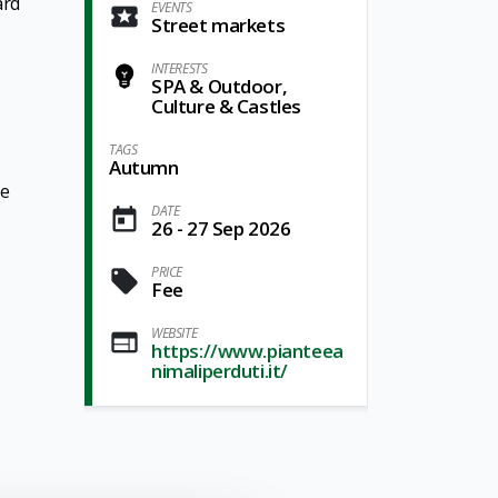
ard
EVENTS
Street markets
INTERESTS
SPA & Outdoor,
Culture & Castles
TAGS
Autumn
 e
DATE
26 - 27 Sep 2026
PRICE
Fee
WEBSITE
https://www.pianteea
nimaliperduti.it/