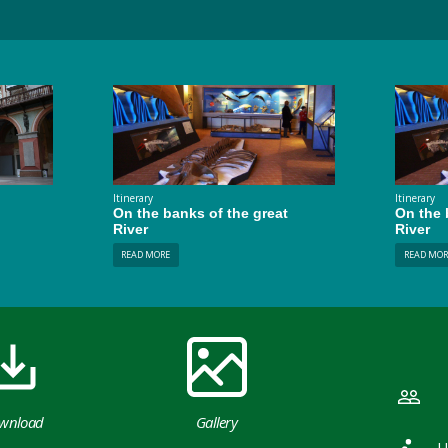
Itinerary
Itinerary
On the banks of the great
On the 
River
River
READ MORE
READ MOR
wnload
Gallery
U