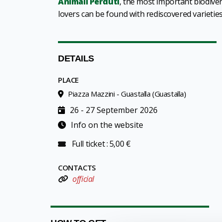
Animali Perduti
, the most important biodiver
lovers can be found with rediscovered varieties
DETAILS
PLACE
Piazza Mazzini - Guastalla (Guastalla)
26 - 27 September 2026
Info on the website
Full ticket : 5,00 €
CONTACTS
official