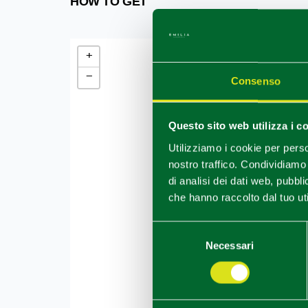
HOW TO GET
+
−
Consenso
Questo sito web utilizza i c
Utilizziamo i cookie per perso
nostro traffico. Condividiamo 
di analisi dei dati web, pubbl
che hanno raccolto dal tuo uti
Selezione
Necessari
del
consenso