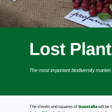
Lost Plan
The most important biodiversity market
The streets and squares of
Guastalla
will be