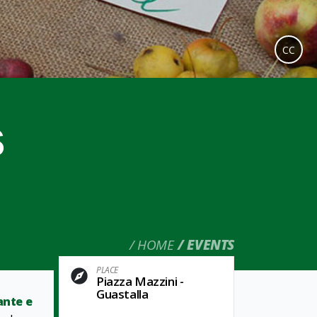
CC
s
HOME
EVENTS
PLACE
Piazza Mazzini -
Guastalla
ante e