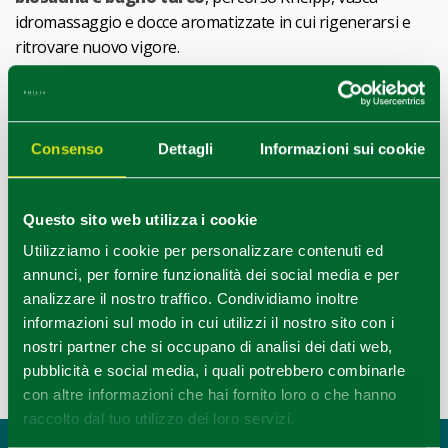
idromassaggio e docce aromatizzate in cui rigenerarsi e
ritrovare nuovo vigore.
Il T-Spatium propone inoltre l’esperienza originale di
vivere le terme come gli antichi nell’
area delle Terme
Romane
. Qui, fra Tepidarium, Laconicum e Calidarium il
Consenso
Dettagli
Informazioni sui cookie
corpo si depura dalle tossine ed esce carico di nuovo
vigore.
È possibile vivere il centro benessere anche grazie a uno
Questo sito web utilizza i cookie
dei
pacchetti spa
, di varia durata, che mirano a
Utilizziamo i cookie per personalizzare contenuti ed
riequilibrare l’organismo attraverso tecniche olistiche,
annunci, per fornire funzionalità dei social media e per
massaggi e rituali di benessere, oppure semplicemente
analizzare il nostro traffico. Condividiamo inoltre
abbandonarsi al piacere di un massaggio o un fango
informazioni sul modo in cui utilizzi il nostro sito con i
termale.
nostri partner che si occupano di analisi dei dati web,
pubblicità e social media, i quali potrebbero combinarle
Info
con altre informazioni che hai fornito loro o che hanno
Ultimo aggiornamento 13/05/2021
raccolto dal tuo utilizzo dei loro servizi.