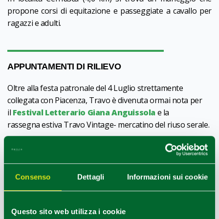
propone corsi di equitazione e passeggiate a cavallo per
ragazzi e adulti.
APPUNTAMENTI DI RILIEVO
Oltre alla festa patronale del 4 Luglio strettamente
collegata con Piacenza, Travo è divenuta ormai nota per
il
Festival Letterario Giana Anguissola
e la
rassegna estiva Travo Vintage- mercatino del riuso serale.
NEI DINTORNI
Consenso
Dettagli
Informazioni sui cookie
Una meta consigliata è la piccola frazione di S. Andrea che
si affaccia sulla sponda ovest del fiume Trebbia, a poche
Questo sito web utilizza i cookie
centinaia di metri dal borgo. Qui sorgono la piccola Chiesa