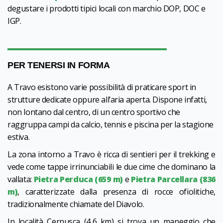
degustare i prodotti tipici locali con marchio DOP, DOC e
IGP.
PER TENERSI IN FORMA
A Travo esistono varie possibilità di praticare sport in
strutture dedicate oppure all’aria aperta. Dispone infatti,
non lontano dal centro, di un centro sportivo che
raggruppa campi da calcio, tennis e piscina per la stagione
estiva.
La zona intorno a Travo è ricca di sentieri per il trekking e
vede come tappe irrinunciabili le due cime che dominano la
vallata:
Pietra Perduca (659 m)
e
Pietra Parcellara (836
m)
, caratterizzate dalla presenza di rocce ofiolitiche,
tradizionalmente chiamate del Diavolo.
In località Cernusca (4,6 km) si trova un maneggio che