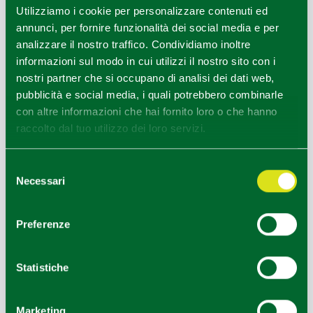
di S. Maria con significativi resti del suo passato romanico
Utilizziamo i cookie per personalizzare contenuti ed
ed il
Parco Archeologico
, che conserva ancora
in situ
annunci, per fornire funzionalità dei social media e per
tracce di abitazioni risalenti al Neolitico.
analizzare il nostro traffico. Condividiamo inoltre
informazioni sul modo in cui utilizzi il nostro sito con i
Non lontano da Travo seguendo l’indicazione per
nostri partner che si occupano di analisi dei dati web,
Bobbiano si risale la valle del torrente Dorbida lungo un
pubblicità e social media, i quali potrebbero combinarle
sentiero che conduce in direzione del
Monte Perduca
,
con altre informazioni che hai fornito loro o che hanno
dove spicca incastonato su di una roccia serpentina
raccolto dal tuo utilizzo dei loro servizi.
l’oratorio quattrocentesco che si consiglia di visitare
durante la Festa di Sant’Anna e di Maria Assunta, quando
Selezione
per l’occasione viene aperto al pubblico.
Necessari
del
consenso
Preferenze
REDAZIONE
Statistiche
Redazione Piacenza e provincia
Marketing