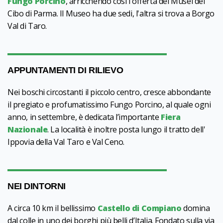
Fungo Porcino
, arricchendo così l'offerta dei Musei del
Cibo di Parma. Il Museo ha due sedi, l'altra si trova a Borgo
Val di Taro.
APPUNTAMENTI DI RILIEVO
Nei boschi circostanti il piccolo centro, cresce abbondante
il pregiato e profumatissimo Fungo Porcino, al quale ogni
anno, in settembre, è dedicata l’importante
Fiera
Nazionale
. La località è inoltre posta lungo il tratto dell'
Ippovia della Val Taro e Val Ceno.
NEI DINTORNI
A circa 10 km il bellissimo
Castello di Compiano
domina
dal colle in uno dei borghi più belli d’Italia. Fondato sulla via