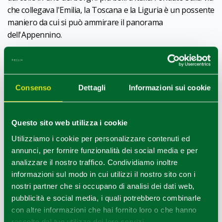
che collegava l'Emilia, la Toscana e la Liguria è un possente
maniero da cui si può ammirare il panorama
dell'Appennino.
Consenso
Dettagli
Informazioni sui cookie
REDAZIONE
Redazione Parma e provincia
Questo sito web utilizza i cookie
Utilizziamo i cookie per personalizzare contenuti ed
COME ARRIVARE
annunci, per fornire funzionalità dei social media e per
analizzare il nostro traffico. Condividiamo inoltre
informazioni sul modo in cui utilizzi il nostro sito con i
+
nostri partner che si occupano di analisi dei dati web,
−
pubblicità e social media, i quali potrebbero combinarle
con altre informazioni che hai fornito loro o che hanno
raccolto dal tuo utilizzo dei loro servizi.