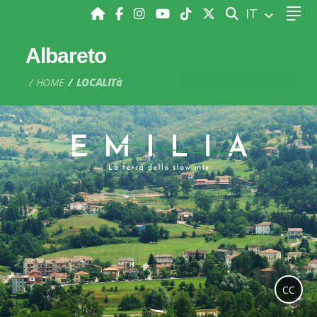
CERCA
IT
Albareto
HOME
LOCALITà
CC