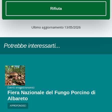
Leaflet
|
Powered by
Geoapify
|
© OpenMapTiles
© OpenStreetMap
Rifiuta
Ultimo aggiornamento 13/05/2026
Potrebbe interessarti...
Eventi enogastronomici
Fiera Nazionale del Fungo Porcino di
Albareto
APPROFONDISCI