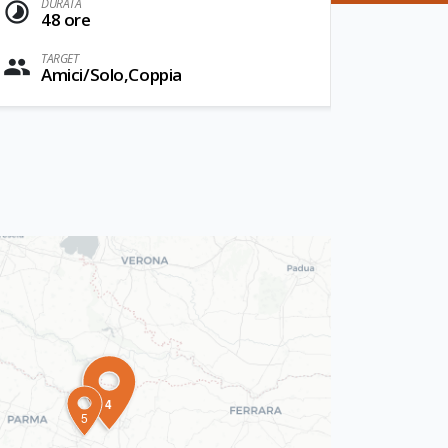
DURATA
48 ore
TARGET
Amici/Solo,Coppia
4
5