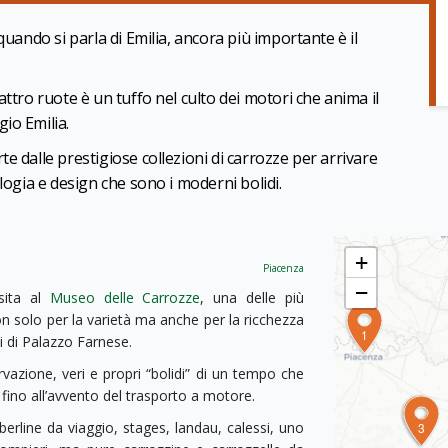
quando si parla di Emilia, ancora più importante è il
ttro ruote è un tuffo nel culto dei motori che anima il
io Emilia.
e dalle prestigiose collezioni di carrozze per arrivare
logia e design che sono i moderni bolidi.
+
Piacenza
−
isita al
Museo delle Carrozze
, una delle più
non solo per la varietà ma anche per la ricchezza
1
ei di Palazzo Farnese.
rvazione, veri e propri “bolidi” di un tempo che
ino all’avvento del trasporto a motore.
2
 berline da viaggio, stages, landau, calessi, uno
3