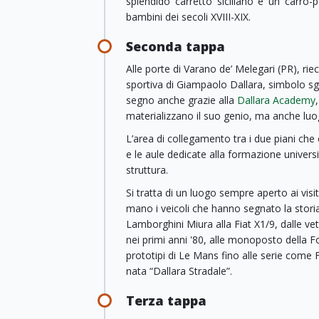
splendido carretto siciliano e un carro-
bambini dei secoli XVIII-XIX.
Seconda tappa
Alle porte di Varano de’ Melegari (PR), ri
sportiva di Giampaolo Dallara, simbolo sga
segno anche grazie alla
Dallara Academy
materializzano il suo genio, ma anche luo
L’area di collegamento tra i due piani che 
e le aule dedicate alla formazione universit
struttura.
Si tratta di un luogo sempre aperto ai vis
mano i veicoli che hanno segnato la storia
Lamborghini Miura alla Fiat X1/9, dalle ve
nei primi anni '80, alle monoposto della Fo
prototipi di Le Mans fino alle serie come 
nata “Dallara Stradale”.
Terza tappa