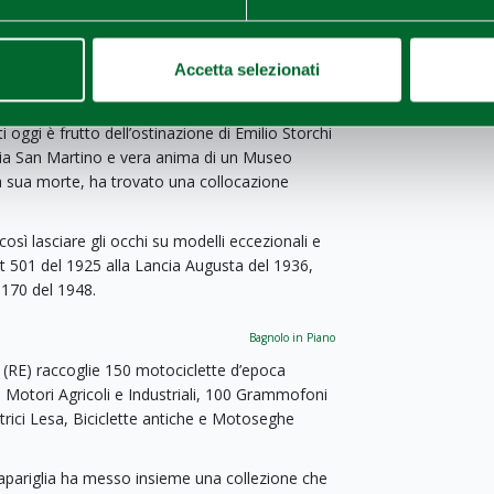
, quando una “Regina d’Africa” – l’autotreno 634
Accetta selezionati
bissinia – fa tappa alle porte di San Martino in
i oggi è frutto dell’ostinazione di Emilio Storchi
eria San Martino e vera anima di un Museo
la sua morte, ha trovato una collocazione
osì lasciare gli occhi su modelli eccezionali e
iat 501 del 1925 alla Lancia Augusta del 1936,
s 170 del 1948.
Bagnolo in Piano
 (RE) raccoglie 150 motociclette d’epoca
0 Motori Agricoli e Industriali, 100 Grammofoni
trici Lesa, Biciclette antiche e Motoseghe
apariglia ha messo insieme una collezione che