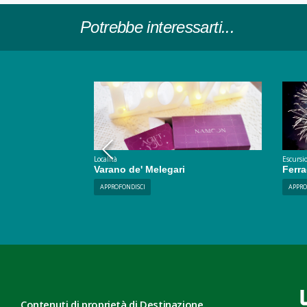
Potrebbe interessarti...
Località
Escursio
a di
Varano de' Melegari
Ferr
APPROFONDISCI
APPRO
Contenuti di proprietà di Destinazione