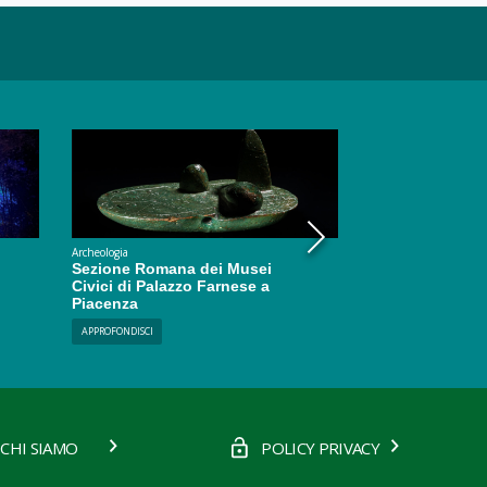
Archeologia
Esperienze
Sezione Romana dei Musei
Visita guidata p
Civici di Palazzo Farnese a
Piacenza
Piacenza
PRENOTA
APPROFONDISCI
CHI SIAMO
POLICY PRIVACY