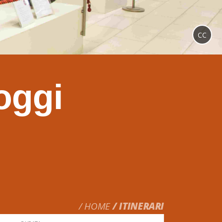
CC
 oggi
HOME
ITINERARI