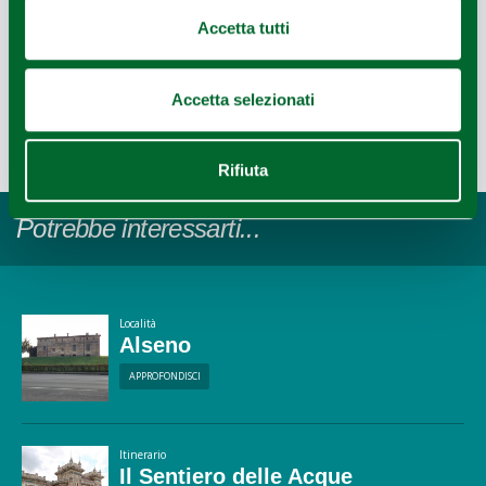
Accetta tutti
Accetta selezionati
Ultimo aggiornamento 18/11/2022
Leaflet
|
©
OpenStreetMap
contributors ©
CARTO
Rifiuta
Potrebbe interessarti...
Località
Alseno
APPROFONDISCI
Itinerario
Il Sentiero delle Acque