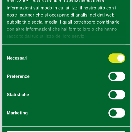
Duomo
fondato in età longobarda sorprende per
analizzare il nostro traffico. Condividiamo inoltre
imponenza e magnificenza.
informazioni sul modo in cui utilizzi il nostro sito con i
nostri partner che si occupano di analisi dei dati web,
Qui sono senza dubbio meritati i numerosi piatti
pubblicità e social media, i quali potrebbero combinarle
proposti dalla tradizione locale a base del
Fungo
con altre informazioni che hai fornito loro o che hanno
porcino di Berceto
.
raccolto dal tuo utilizzo dei loro servizi.
A 8 km da Berceto il
Passo della Cisa
con il
Santuario della Modonna della Guardia
saluta il
pellegrino che sta per lasciare il territorio dell’Emilia.
Selezione
Necessari
del
1
consenso
+
Preferenze
−
2
3
Statistiche
4
Marketing
5