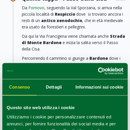
Da
Fornovo
, seguendo la Val Sporzana, si arriva nella
piccola località di
Respiccio
dove si trovano ancora i
resti di un
antico xenodochio
,
che in età medievale
era usato da forestieri e pellegrini.
Da qui la Via Francigena viene chiamata anche
Strada
di Monte Bardone
e inizia la salita verso il Passo
della Cisa.
Percorrendo il cammino si giunge a
Bardone
dove i
pellegrini ritrovano la
pieve romanica di
Terenzo
e
infine, dopo una salita impegnativa lungo la Val
Baganza, al piccolo borgo di
Cassio
, caratterizzato da
una via lastricata in pietra.
Consenso
Dettagli
Informazioni sui cookie
Curiosità
A Cassio permane l’antica tradizione di lavorazione
Questo sito web utilizza i cookie
della pietra portata avanti dai cosiddetti scalpellini.
Utilizziamo i cookie per personalizzare contenuti ed
Da
Cassio
il cammino si sviluppa parallelo alla Strada
annunci, per fornire funzionalità dei social media e per
Statale della Cisa per poi insinuarsi a
Berceto
, il cui