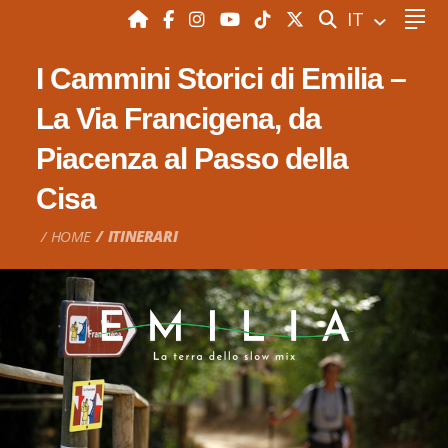
CERCA
IT
I Cammini Storici di Emilia –
La Via Francigena, da
Piacenza al Passo della
Cisa
HOME
ITINERARI