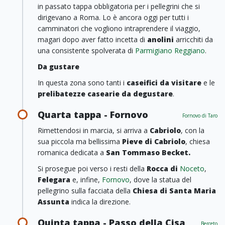
in passato tappa obbligatoria per i pellegrini che si
dirigevano a Roma. Lo è ancora oggi per tutti i
camminatori che vogliono intraprendere il viaggio,
magari dopo aver fatto incetta di
anolini
arricchiti da
una consistente spolverata di
Parmigiano Reggiano
.
Da gustare
In questa zona sono tanti i
caseifici da visitare
e le
prelibatezze casearie da degustare
.
Quarta tappa - Fornovo
Fornovo di Taro
Rimettendosi in marcia, si arriva a
Cabriolo
, con la
sua piccola ma bellissima
Pieve di Cabriolo
, chiesa
romanica dedicata a
San Tommaso Becket.
Si prosegue poi verso i resti della
Rocca di
Noceto
,
Felegara
e, infine,
Fornovo
, dove la statua del
pellegrino sulla facciata della
Chiesa di Santa Maria
Assunta
indica la direzione.
Quinta tappa - Passo della Cisa
Berceto