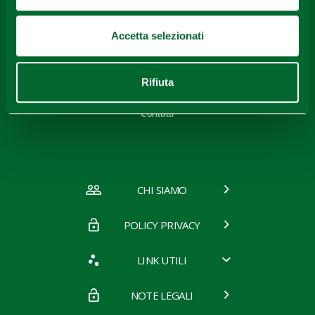
Galleria Fotografica
Accetta selezionati
Rifiuta
Contatti
CHI SIAMO
POLICY PRIVACY
LINK UTILI
NOTE LEGALI