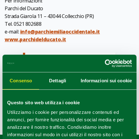
Per informazioni:
Parchi del Ducato
Strada Giarola 11 – 43044 Collecchio (PR)
Tel. 0521 802688
e-mail:
info@parchiemiliaoccidentale.it
www.parchidelducato.it
INTERESSI
Terme & Outdoor
TARGET
Amici/Solo,Coppia
Consenso
Dettagli
Informazioni sui cookie
TASSONOMIA OPERATORI
Bike
Questo sito web utilizza i cookie
Utilizziamo i cookie per personalizzare contenuti ed
annunci, per fornire funzionalità dei social media e per
Ultimo aggiornamento 17/08/2022
analizzare il nostro traffico. Condividiamo inoltre
informazioni sul modo in cui utilizzi il nostro sito con i