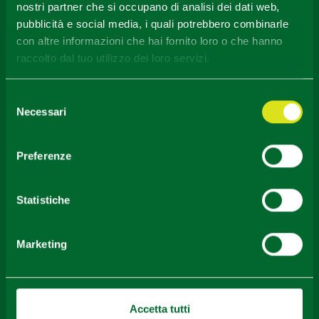
nostri partner che si occupano di analisi dei dati web,
Contenuti di proprietà di Destinazione Turistica Emilia
pubblicità e social media, i quali potrebbero combinarle
rilasciati sotto Licenza CC-BY
con altre informazioni che hai fornito loro o che hanno
raccolto dal tuo utilizzo dei loro servizi.
Selezione
Necessari
del
consenso
Preferenze
Download
Statistiche
Marketing
Area Stampa
Accetta tutti