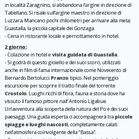
in località Zaragnino, si abbandona l’argine in direzione di
Tabellano. Si risale sull’argine maestro in direzione di
Luzzara. Mancano pochi chilometri per arrivare alla meta:
Guastalla, la piccola capitale dei Gonzaga.
- Cena in ristorante locale e pernottamento
in hotel.
2 giorno:
- Colazione in hotel e
visita guidata di Guastalla
.
- Si godrà di questo gioiello e dei suoi scorci, utilizzati
anche in film di fama internazionale come Novecento di
Bernardo Bertolucci.
Pranzo
tipico. Nel pomeriggio
escursione per scoprire il tratto finale del torrente
Crostolo
. Luoghi ricchi di flora, fauna e storia dove ha
vissuto il famoso pittore naif Antonio Ligabue.
Un’avventura alla scoperta della natura del Po e dei suoi
paesaggi. Una guida esperta ci accompagnerà tra
piccole
spiagge e luoghi nascosti
, completamente calati
nell’atmosfera coinvolgente della “Bassa”.