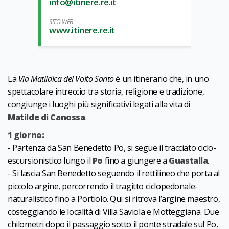
info@itinere.re.it
SITO WEB
www.itinere.re.it
La
Via Matildica del Volto Santo
è un itinerario che, in uno
spettacolare intreccio tra storia, religione e tradizione,
congiunge i luoghi più significativi legati alla vita di
Matilde di Canossa
.
1 giorno:
- Partenza da San Benedetto Po, si segue il tracciato ciclo-
escursionistico lungo il
Po
fino a giungere a
Guastalla
.
- Si lascia San Benedetto seguendo il rettilineo che porta al
piccolo argine, percorrendo il tragitto ciclopedonale-
naturalistico fino a Portiolo. Qui si ritrova l’argine maestro,
costeggiando le località di Villa Saviola e Motteggiana. Due
chilometri dopo il passaggio sotto il ponte stradale sul Po,