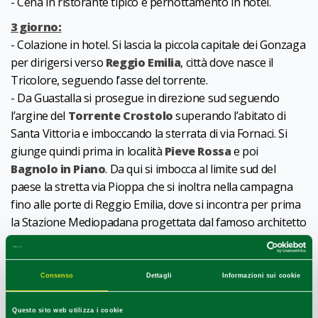
- Cena
in ristorante tipico e pernottamento
in hotel.
3 giorno:
- Colazione in hotel. Si lascia la piccola capitale dei Gonzaga
per dirigersi verso
Reggio Emilia
, città dove nasce il
Tricolore, seguendo l’asse del torrente.
- Da Guastalla si prosegue in direzione sud seguendo
l’argine del
Torrente Crostolo
superando l’abitato di
Santa Vittoria e imboccando la sterrata di via Fornaci. Si
giunge quindi prima in località
Pieve Rossa
e poi
Bagnolo in Piano
. Da qui si imbocca al limite sud del
paese la stretta via Pioppa che si inoltra nella campagna
fino alle porte di Reggio Emilia, dove si incontra per prima
la Stazione Mediopadana progettata dal famoso architetto
Santiago Calatrava.
- Partenza.
Consenso
Dettagli
Informazioni sui cookie
Durata
: 3 giorni
Costo
: a partire da 329 € a persona
Questo sito web utilizza i cookie