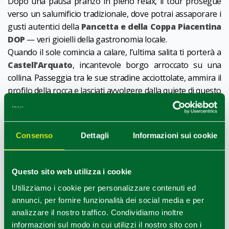
Dopo una pausa pranzo in pieno relax, il tour prosegue
verso un salumificio tradizionale, dove potrai assaporare i
gusti autentici della
Pancetta e della Coppa Piacentina
DOP
— veri gioielli della gastronomia locale.
Quando il sole comincia a calare, l’ultima salita ti porterà a
Castell’Arquato
, incantevole borgo arroccato su una
collina. Passeggia tra le sue stradine acciottolate, ammira il
profilo della rocca e lasciati avvolgere dalla quiete di questo
luogo da fiaba.
Per concludere la giornata, si torna in cantina per un
brindisi finale
: una degustazione guidata di vini
Consenso
Dettagli
Informazioni sui cookie
piacentini accompagnati da specialità del territorio — il
modo perfetto per chiudere una giornata all’insegna della
bellezza, del gusto e della scoperta.
Questo sito web utilizza i cookie
Durata:
2 giorni / 1 notte
Utilizziamo i cookie per personalizzare contenuti ed
Disponibile dalla primavera all’autunno
annunci, per fornire funzionalità dei social media e per
Questo tour è ideale per gli amanti del buon cibo e per i
analizzare il nostro traffico. Condividiamo inoltre
viaggiatori attivi che desiderano scoprire i sapori autentici
informazioni sul modo in cui utilizzi il nostro sito con i