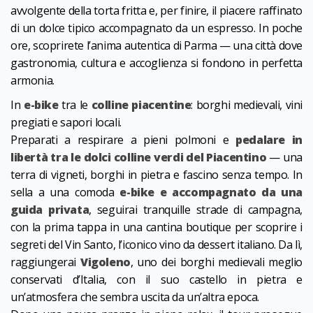
avvolgente della torta fritta e, per finire, il piacere raffinato
di un dolce tipico accompagnato da un espresso. In poche
ore, scoprirete l’anima autentica di Parma — una città dove
gastronomia, cultura e accoglienza si fondono in perfetta
armonia.
In
e-bike
tra le
colline piacentine
: borghi medievali, vini
pregiati e sapori locali.
Preparati a respirare a pieni polmoni e
pedalare in
libertà tra le dolci colline verdi del Piacentino
— una
terra di vigneti, borghi in pietra e fascino senza tempo. In
sella a una comoda
e-bike e accompagnato da una
guida privata
, seguirai tranquille strade di campagna,
con la prima tappa in una cantina boutique per scoprire i
segreti del Vin Santo, l’iconico vino da dessert italiano. Da lì,
raggiungerai
Vigoleno
, uno dei borghi medievali meglio
conservati d’Italia, con il suo castello in pietra e
un’atmosfera che sembra uscita da un’altra epoca.