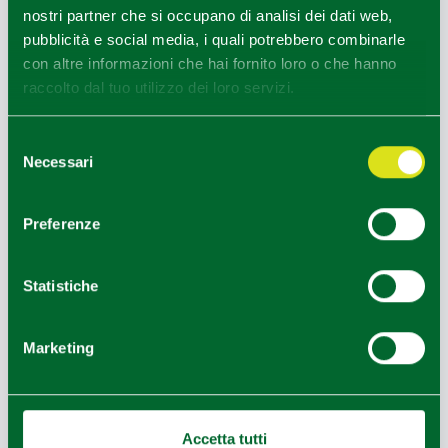
dell’Emilia e i suoi paesaggi collinari in modo originale e
nostri partner che si occupano di analisi dei dati web,
rilassato.
pubblicità e social media, i quali potrebbero combinarle
con altre informazioni che hai fornito loro o che hanno
Per maggiori informazioni su itinerario e costi,
clicca qui
.
raccolto dal tuo utilizzo dei loro servizi.
Selezione
CC
Necessari
del
consenso
Preferenze
Statistiche
Marketing
Accetta tutti