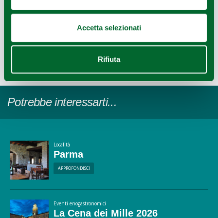
Castell'Arquato (PC), Itinerario cicloturistico parchi e castelli
Accetta selezionati
del ducato
1
2
/
Rifiuta
Ultimo aggiornamento 17/10/2025
Potrebbe interessarti...
Località
Parma
APPROFONDISCI
Eventi enogastronomici
La Cena dei Mille 2026