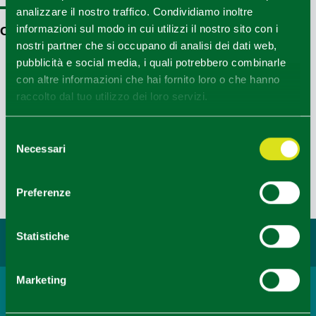
analizzare il nostro traffico. Condividiamo inoltre
informazioni sul modo in cui utilizzi il nostro sito con i
COME ARRIVARE
nostri partner che si occupano di analisi dei dati web,
pubblicità e social media, i quali potrebbero combinarle
con altre informazioni che hai fornito loro o che hanno
raccolto dal tuo utilizzo dei loro servizi.
Selezione
REDAZIONE
Necessari
del
consenso
Redazione Appennino Reggiano
Ultimo aggiornamento 11/08/2025
Preferenze
Statistiche
Potrebbe interessarti...
Marketing
Località