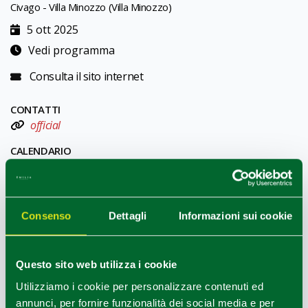
Civago - Villa Minozzo (Villa Minozzo)
5 ott 2025
Vedi programma
Consulta il sito internet
CONTATTI
official
CALENDARIO
UFFICI INFORMAZIONI
Consenso
Dettagli
Informazioni sui cookie
Castelnovo ne' Monti e Appennino reggiano - Ufficio
Informazioni e Accoglienza Turistica (IAT)
Info
Questo sito web utilizza i cookie
Utilizziamo i cookie per personalizzare contenuti ed
annunci, per fornire funzionalità dei social media e per