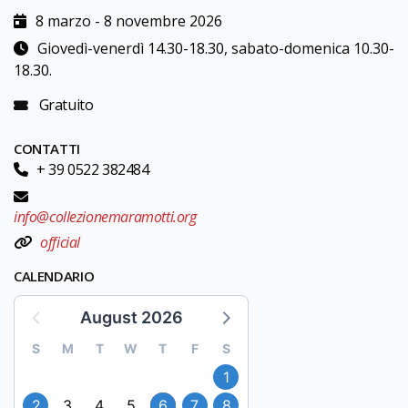
8 marzo - 8 novembre 2026
Giovedì-venerdì 14.30-18.30, sabato-domenica 10.30-
18.30.
Gratuito
CONTATTI
+ 39 0522 382484
info@collezionemaramotti.org
official
CALENDARIO
August 2026
S
M
T
W
T
F
S
1
2
3
4
5
6
7
8