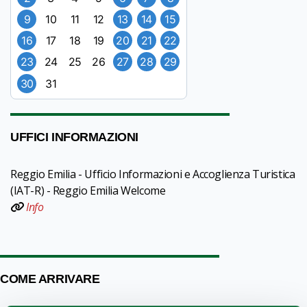
9
10
11
12
13
14
15
16
17
18
19
20
21
22
23
24
25
26
27
28
29
30
31
UFFICI INFORMAZIONI
Reggio Emilia - Ufficio Informazioni e Accoglienza Turistica
(IAT-R) - Reggio Emilia Welcome
Info
COME ARRIVARE