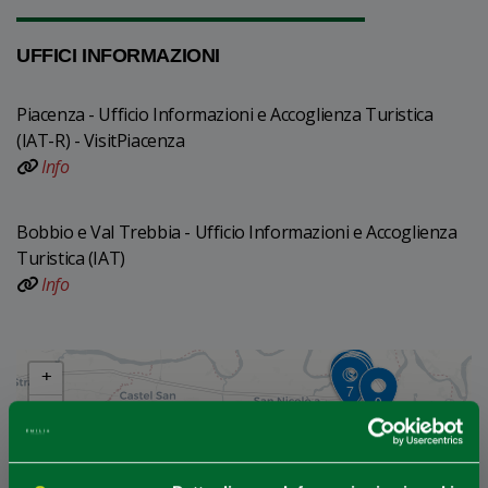
UFFICI INFORMAZIONI
Piacenza - Ufficio Informazioni e Accoglienza Turistica
(IAT-R) - VisitPiacenza
Info
Bobbio e Val Trebbia - Ufficio Informazioni e Accoglienza
Turistica (IAT)
Info
+
4
2
3
6
1
8
5
7
9
−
10