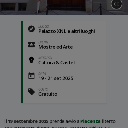
CC
LUOGO
Palazzo XNL e altri luoghi
EVENTI
Mostre ed Arte
INTERESSI
Cultura & Castelli
DATA
19 - 21 set 2025
COSTO
Gratuito
Il
19 settembre 2025
prende avvio a
Piacenza
il terzo