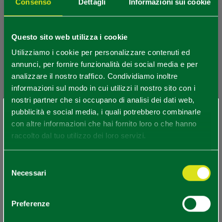
Consenso
Dettagli
Informazioni sui cookie
Questo sito web utilizza i cookie
Utilizziamo i cookie per personalizzare contenuti ed
annunci, per fornire funzionalità dei social media e per
analizzare il nostro traffico. Condividiamo inoltre
informazioni sul modo in cui utilizzi il nostro sito con i
11
nostri partner che si occupano di analisi dei dati web,
×
pubblicità e social media, i quali potrebbero combinarle
Sei arrivato in ritardo
.
.
.
con altre informazioni che hai fornito loro o che hanno
Leaflet
|
OpenStreetMap
CARTO
©
contributors ©
raccolto dal tuo utilizzo dei loro servizi.
Per rimanere aggiornato
Selezione
Necessari
del
consenso
REDAZIONE
SCOPRI TUTTI GLI EVENTI
Preferenze
Redazione Piacenza e provincia
ISCRIVITI ALLA NEWSLETTER
Ultimo aggiornamento 05/08/2024