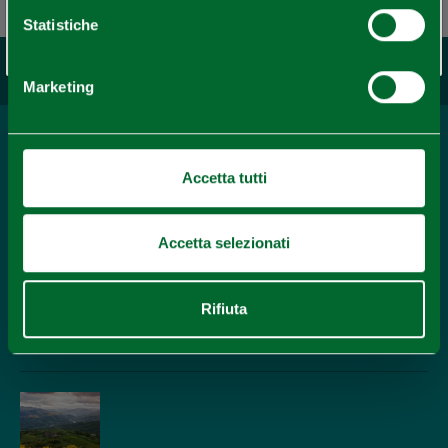
Statistiche
Potrebbe interessarti...
Marketing
Località
Bobbio
Accetta tutti
APPROFONDISCI
Accetta selezionati
Cinema
Bobbio Film Festival
Rifiuta
APPROFONDISCI