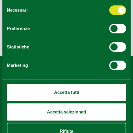
Selezione
Necessari
del
RELAIS RONCOLO1888
consenso
Preferenze
Ultimo aggiornamento 06/05/2026
Statistiche
Marketing
Contenuti di proprietà di Destinazione Turistica Emilia
rilasciati sotto Licenza CC-BY
Accetta tutti
Accetta selezionati
Rifiuta