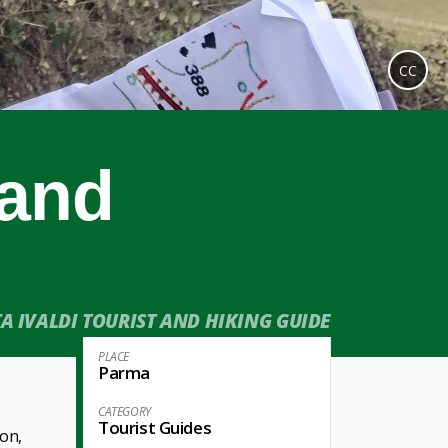
CC
 and
TA IVALDI TOURIST AND HIKING GUIDE
PLACE
Parma
CATEGORY
Tourist Guides
on,