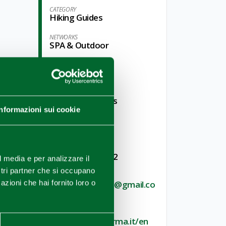
CATEGORY
Hiking Guides
NETWORKS
SPA & Outdoor
NETWORKS
Food & Wine
NETWORKS
Culture & Castles
Informazioni sui cookie
Contacts
Elisabetta Ivaldi
TELEPHONE
+ 39 328 5718262
l media e per analizzare il
ostri partner che si occupano
E-MAIL
azioni che hai fornito loro o
parmatourguide@gmail.co
m
WEBSITE
www.conosciparma.it/en