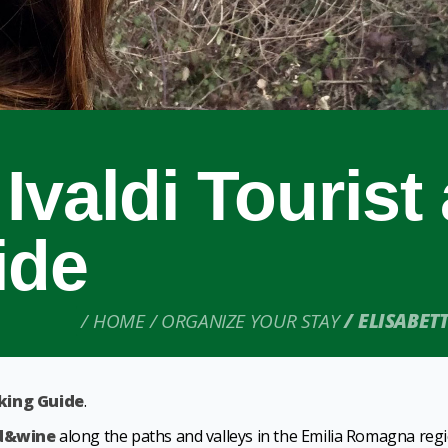
 Ivaldi Tourist
ide
HOME
ORGANIZE YOUR STAY
ELISABET
king Guide
.
d&wine
along the paths and valleys in the Emilia Romagna regi