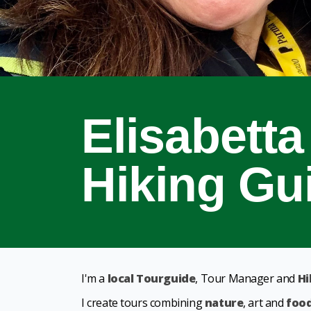
Elisabetta
Hiking Gu
I'm a
local Tourguide
, Tour Manager and
Hi
I create tours combining
nature
, art and
foo