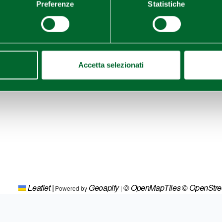
Preferenze
Statistiche
Accetta selezionati
Leaflet
|
Geoapify
© OpenMapTiles
© OpenStr
Powered by
|