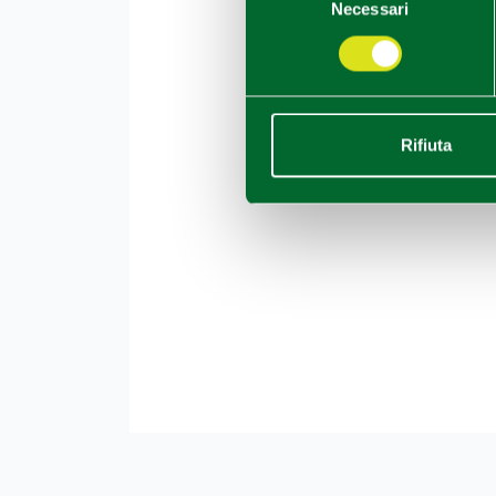
Necessari
del
consenso
Rifiuta