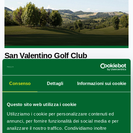
San Valentino Golf Club
Nella omonima frazione del comune di Castellara
no, in una vallata a oltre 300 metri sul livello del
mare, immerso in oltre 130 ettari di boschi e prati
Consenso
Dettagli
Informazioni sui cookie
verdi, impreziosito da 4 laghi, sorge il San...
LEGGI
Questo sito web utilizza i cookie
Utilizziamo i cookie per personalizzare contenuti ed
annunci, per fornire funzionalità dei social media e per
analizzare il nostro traffico. Condividiamo inoltre