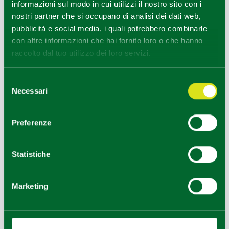
informazioni sul modo in cui utilizzi il nostro sito con i
nostri partner che si occupano di analisi dei dati web,
pubblicità e social media, i quali potrebbero combinarle
con altre informazioni che hai fornito loro o che hanno
raccolto dal tuo utilizzo dei loro servizi.
Selezione
Necessari
del
consenso
Preferenze
Golf Salsomaggiore Terme
Disteso lungo le dolci colline salsesi e immerso in
Statistiche
un paradiso naturale di 70 ettari, il Golf Salsomag
giore Terme è il luogo ideale per concedersi una p
Marketing
ausa e immergersi in un’oasi di tranquillità, l(...)
LEGGI