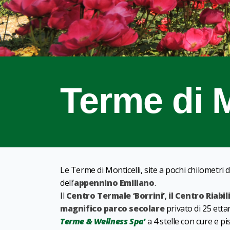
Terme di M
Le Terme di Monticelli, site a pochi chilometri 
dell’
appennino Emiliano
.
Il
Centro Termale ‘Borrini’
,
il Centro Riabil
magnifico parco secolare
privato di 25 etta
Terme & Wellness Spa
’
a 4 stelle con cure e pis