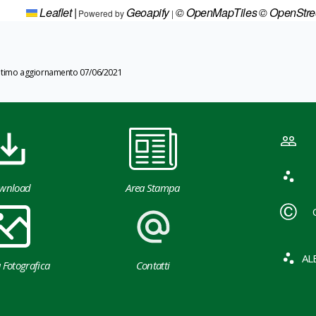
Leaflet
|
Geoapify
© OpenMapTiles
© OpenStr
Powered by
|
ltimo aggiornamento 07/06/2021
wnload
Area Stampa
AL
a Fotografica
Contatti