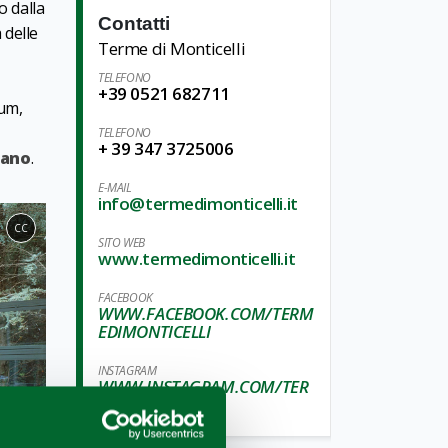
o dalla
Contatti
 delle
Terme di Monticelli
TELEFONO
+39 0521 682711
ium,
TELEFONO
+ 39 347 3725006
iano
.
E-MAIL
info@termedimonticelli.it
CC
SITO WEB
www.termedimonticelli.it
FACEBOOK
WWW.FACEBOOK.COM/TERM
EDIMONTICELLI
INSTAGRAM
WWW.INSTAGRAM.COM/TER
ME_DI_PARMA_