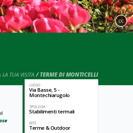
CC
LA TUA VISITA
TERME DI MONTICELLI
LUOGO
Via Basse, 5 -
Montechiarugolo
TIPOLOGIA
Stabilimenti termali
el
Rose
RETE
Terme & Outdoor