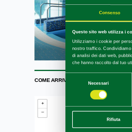
Consenso
Questo sito web utilizza i c
Utilizziamo i cookie per perso
Montech
nostro traffico. Condividiamo 
di analisi dei dati web, pubbl
che hanno raccolto dal tuo uti
Selezione
COME ARRIVARE
Necessari
del
consenso
+
−
Rifiuta