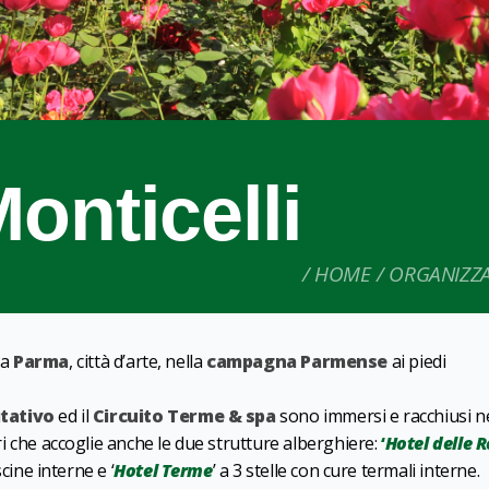
onticelli
HOME
ORGANIZZA 
da
Parma
, città d’arte, nella
campagna Parmense
ai piedi
itativo
ed il
Circuito Terme & spa
sono immersi e racchiusi n
ri che accoglie anche le due strutture alberghiere:
‘
Hotel delle 
cine interne e ‘
Hotel Terme
’ a 3 stelle con cure termali interne.