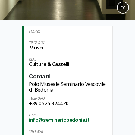
CC
LUOGO
TIPOLOGIA
Musei
RETE
Cultura & Castelli
Contatti
Polo Museale Seminario Vescovile
di Bedonia
TELEFONO
+39 0525 824420
E-MAIL
info@seminariobedonia.it
SITO WEB