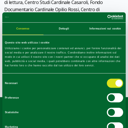
di lettura, Centro Studi Cardinale Casaroli, Fondo
Documentario Cardinale Opilio Rossi, Centro di
Documentazione sull’Emigrazione, Quadreria, Opera
Omnia di Romeo Musa xilografo – poeta – scrittore,
Consenso
Dettagli
Informazioni sui cookie
Museo di Storia Naturale
,
Museo Archeologico
,
Planetario
con laboratorio,
Mostra Permanente della
Questo sito web utilizza i cookie
Devozione Popolare
, Centro Audiovisivi San Marco.
Utilizziamo i cookie per personalizzare contenuti ed annunci, per fornire funzionalità dei
social media e per analizzare il nostro traffico. Condividiamo inoltre informazioni sul
Disponibilità di audioguida in italiano e in inglese.
modo in cui utilizzi il nostro sito con i nostri partner che si occupano di analisi dei dati
Ospitalità e servizi idonei per Convegni e attività varie.
web, pubblicità e social media, i quali potrebbero combinarle con altre informazioni che
hai fornito loro o che hanno raccolto dal tuo utilizzo dei loro servizi.
1
0
/
Selezione
Necessari
Ultimo aggiornamento 10/06/2021
del
consenso
Preferenze
Contenuti di proprietà di Destinazione Turistica Emilia
Statistiche
rilasciati sotto Licenza CC-BY
Marketing