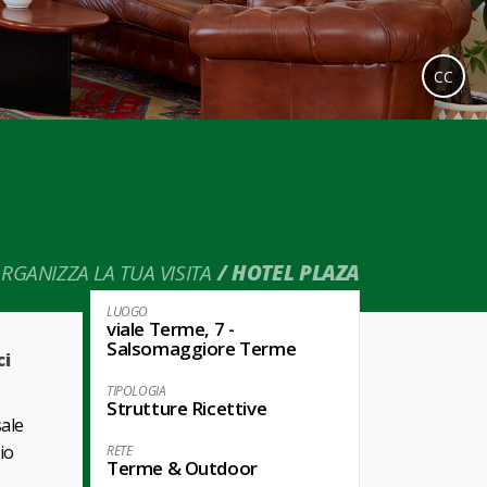
CC
RGANIZZA LA TUA VISITA
HOTEL PLAZA
LUOGO
viale Terme, 7 -
Salsomaggiore Terme
ci
TIPOLOGIA
Strutture Ricettive
sale
io
RETE
Terme & Outdoor