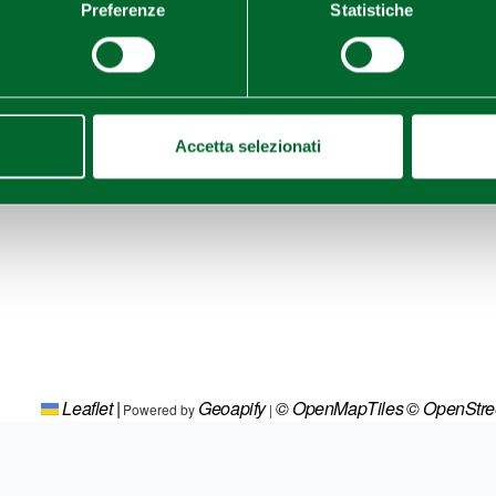
Preferenze
Statistiche
Accetta selezionati
Leaflet
|
Geoapify
© OpenMapTiles
© OpenStr
Powered by
|