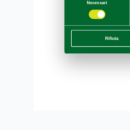
Necessari
del
consenso
Rifiuta