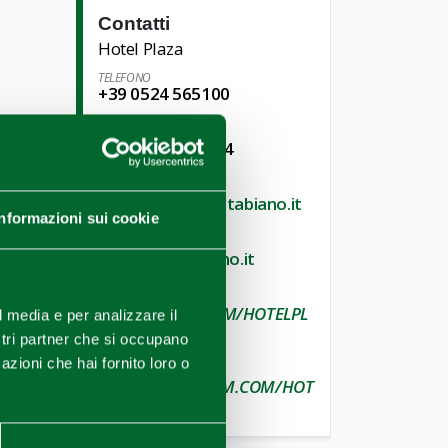
Contatti
Hotel Plaza
TELEFONO
+39 0524 565100
TELEFONO
+ 39 335 7017544
E-MAIL
info@hotelplazatabiano.it
Informazioni sui cookie
SITO WEB
hotelplazatabiano.it
FACEBOOK
M.FACEBOOK.COM/HOTELPL
l media e per analizzare il
AZATABIANO
ostri partner che si occupano
azioni che hai fornito loro o
INSTAGRAM
WWW.INSTAGRAM.COM/HOT
ELPLAZATABIANO