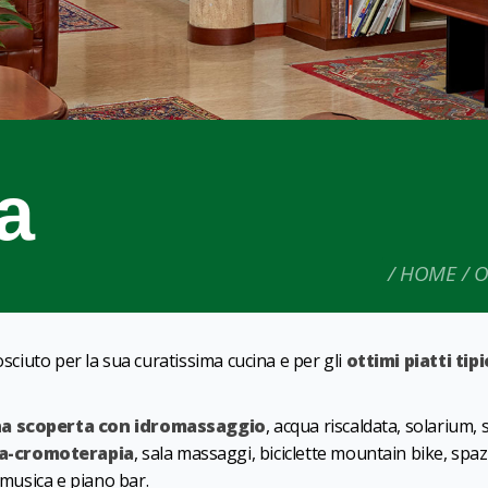
a
HOME
O
sciuto per la sua curatissima cucina e per gli
ottimi piatti tipi
na scoperta con idromassaggio
, acqua riscaldata, solarium, 
a-cromoterapia
, sala massaggi, biciclette mountain bike, spaz
 musica e piano bar.