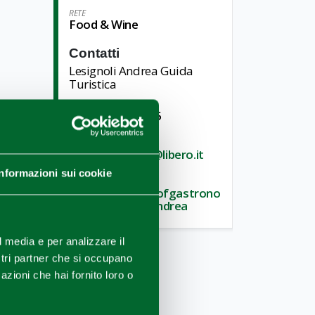
RETE
Food & Wine
Contatti
Lesignoli Andrea Guida
Turistica
TELEFONO
+39 333 6017695
E-MAIL
andrealesignoli@libero.it
Informazioni sui cookie
SITO WEB
www.parmacityofgastrono
my.it/lesignoli-andrea
l media e per analizzare il
ostri partner che si occupano
azioni che hai fornito loro o