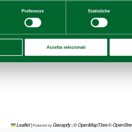
Preferenze
Statistiche
Accetta selezionati
Leaflet
|
Geoapify
© OpenMapTiles
© OpenStr
Powered by
|