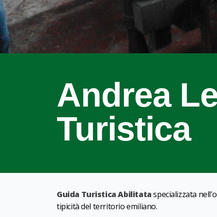
Andrea Le
Turistica
Guida Turistica Abilitata
specializzata nell’
tipicità del territorio emiliano.