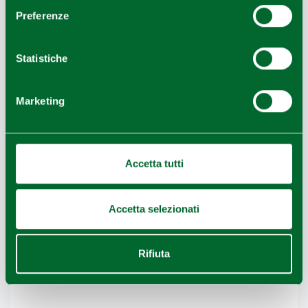
Preferenze
Villanova sull'Arda (PC), Cascina Pizzavacca, palazzo costa
Picasso
1
3
Statistiche
/
Marketing
COME ARRIVARE
Accetta tutti
+
−
Accetta selezionati
Rifiuta