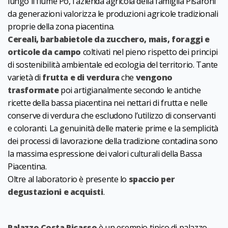
lungo il fiume Po, l'azienda agricola della famiglia Pisaroni
da generazioni valorizza le produzioni agricole tradizionali
proprie della zona piacentina.
Cereali, barbabietole da zucchero, mais, foraggi e
orticole da campo
coltivati nel pieno rispetto dei principi
di sostenibilità ambientale ed ecologia del territorio. Tante
varietà di
frutta e di verdura
che
vengono
trasformate
poi artigianalmente secondo le antiche
ricette della bassa piacentina nei nettari di frutta e nelle
conserve di verdura che escludono l’utilizzo di conservanti
e coloranti. La genuinità delle materie prime e la semplicità
dei processi di lavorazione della tradizione contadina sono
la massima espressione dei valori culturali della Bassa
Piacentina.
Oltre al laboratorio è presente lo
spaccio per
degustazioni e acquisti
.
Palazzo Costa Picasso
è un esempio tipico di palazzo