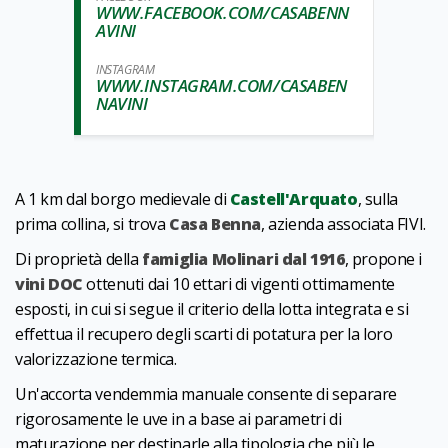
WWW.FACEBOOK.COM/CASABENN
AVINI
INSTAGRAM
WWW.INSTAGRAM.COM/CASABEN
NAVINI
A 1 km dal borgo medievale di
Castell'Arquato
, sulla
prima collina, si trova
Casa Benna
, azienda associata FIVI.
Di proprietà della
famiglia Molinari dal 1916
, propone i
vini DOC
ottenuti dai 10 ettari di vigenti ottimamente
esposti, in cui si segue il criterio della lotta integrata e si
effettua il recupero degli scarti di potatura per la loro
valorizzazione termica.
Un'accorta vendemmia manuale consente di separare
rigorosamente le uve in a base ai parametri di
maturazione per destinarle alla tipologia che più le