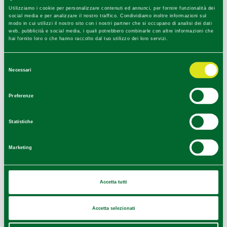
Utilizziamo i cookie per personalizzare contenuti ed annunci, per fornire funzionalità dei
social media e per analizzare il nostro traffico. Condividiamo inoltre informazioni sul
modo in cui utilizzi il nostro sito con i nostri partner che si occupano di analisi dei dati
web, pubblicità e social media, i quali potrebbero combinarle con altre informazioni che
hai fornito loro o che hanno raccolto dal tuo utilizzo dei loro servizi.
Selezione
Necessari
del
consenso
Preferenze
Statistiche
Marketing
Leaflet
|
Geoapify
© OpenMapTiles
©
Powered by
|
OpenStreetMap
Accetta tutti
Accetta selezionati
Ultimo aggiornamento 09/01/2025