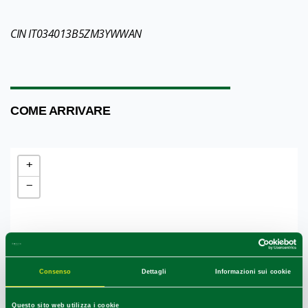
CIN IT034013B5ZM3YWWAN
1
0
/
COME ARRIVARE
+
−
Consenso
Dettagli
Informazioni sui cookie
Questo sito web utilizza i cookie