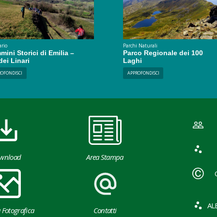
ario
Parchi Naturali
ini Storici di Emilia –
Parco Regionale dei 100
dei Linari
Laghi
ROFONDISCI
APPROFONDISCI
wnload
Area Stampa
AL
a Fotografica
Contatti