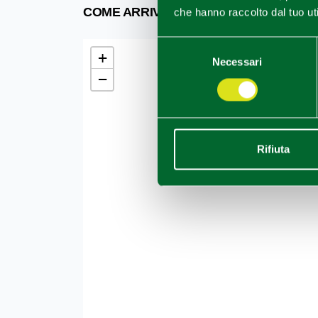
COME ARRIVARE
che hanno raccolto dal tuo uti
Selezione
+
Necessari
del
−
consenso
Rifiuta