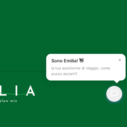
×
Sono Emilia! 👋
la tua assistente di viaggio, come
posso aiutarti?