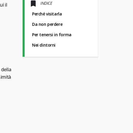
INDICE
i il
Perché visitarla
Da non perdere
Per tenersi in forma
Nei dintorni
 della
simità