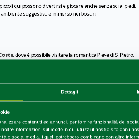
 piccoli qui possono divertirsi e giocare anche senza sci ai piedi.
n un ambiente suggestivo e immerso nei boschi.
Costa
, dove è possibile visitare la romantica Pieve di S. Pietro,
e su commissione di Matilde di Canossa.
o
(a 18 km) e
Neviano degli Arduini
(22 km).
Dettagli
ookie
nalizzare contenuti ed annunci, per fornire funzionalità dei socia
inoltre informazioni sul modo in cui utilizzi il nostro sito con i n
icità e social media, i quali potrebbero combinarle con altre inform