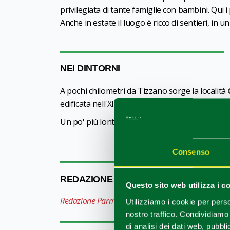
privilegiata di tante famiglie con bambini. Qui i
Anche in estate il luogo è ricco di sentieri, i
NEI DINTORNI
A pochi chilometri da Tizzano sorge la località
edificata nell'XI secolo in pietra di cava, fors
Un po' più lontano si trovano invece
Cornigli
Consenso
REDAZIONE
Questo sito web utilizza i c
Redazione Parma e provincia
Utilizziamo i cookie per perso
nostro traffico. Condividiamo 
di analisi dei dati web, pubbl