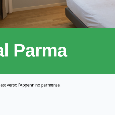
al Parma
d-est verso l’Appennino parmense.