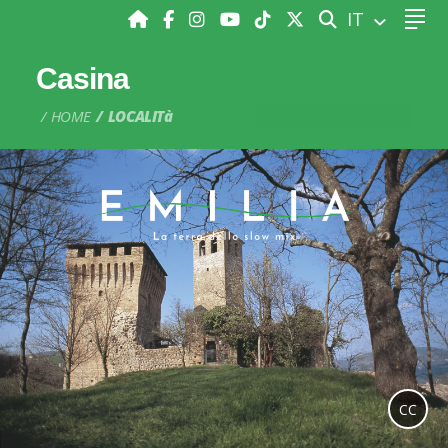
CERCA
IT
Casina
HOME
LOCALITà
CC