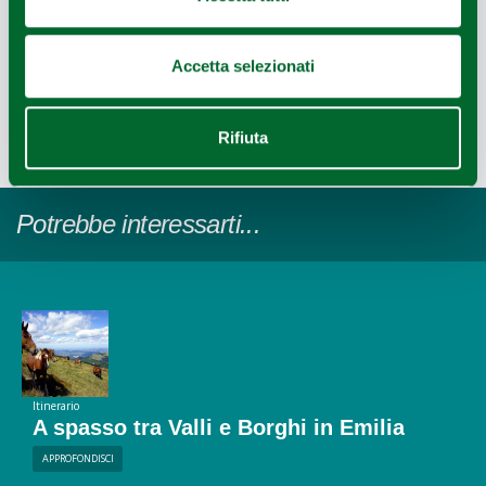
Leaflet
|
Powered by
Geoapify
|
© OpenMapTiles
© OpenStreetMap
Accetta selezionati
Rifiuta
Ultimo aggiornamento 13/12/2020
Potrebbe interessarti...
Itinerario
A spasso tra Valli e Borghi in Emilia
APPROFONDISCI