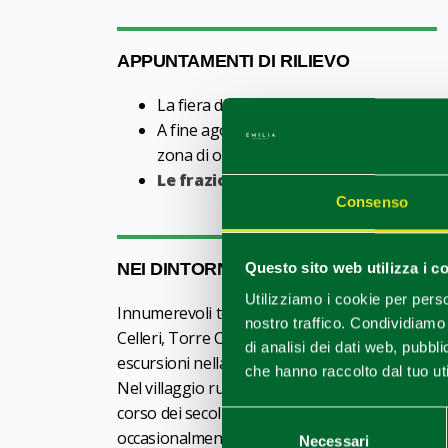
APPUNTAMENTI DI RILIEVO
La fiera di Primavera ad aprile.
A fine agosto/inizio settembre la tradizio
zona di origine del salume tipico piacentin
Le frazioni propongono ogni anno sa
Consenso
NEI DINTORNI
Questo sito web utilizza i c
Utilizziamo i cookie per perso
Innumerevoli torri, castelli e ville, di proprie
nostro traffico. Condividiamo 
Celleri, Torre Confalonieri, Ciriano, Magnano,
di analisi dei dati web, pubbl
escursioni nella pianura o sulle colline fra i vig
che hanno raccolto dal tuo uti
Nel villaggio rurale di
Zena
si trova un posse
corso dei secoli. Il
Castello di Zena
è ancora o
Selezione
occasionalmente alle visite.
Necessari
del