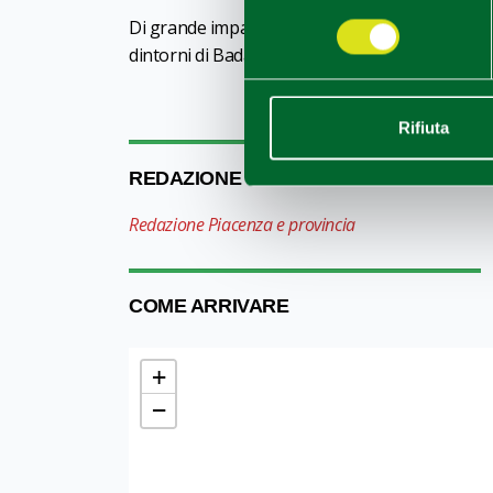
consenso
Di grande impatto visivo:
la chiesa di Santa
dintorni di Badagnano.
Rifiuta
REDAZIONE
Redazione Piacenza e provincia
COME ARRIVARE
+
−