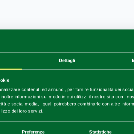
nale Festa della Coppa Piacentina D.O.P. (Carpaneto è al centro 
o, ricavato dai muscoli cervicali del suino).
gre e feste durante l’estate.
Dettagli
ookie
nalizzare contenuti ed annunci, per fornire funzionalità dei socia
tà privata e visibili solo esternamente (Badagnano, Travazzano, O
inoltre informazioni sul modo in cui utilizzi il nostro sito con i n
 Rezzano), animano il paesaggio e rendono piacevoli e suggestiv
icità e social media, i quali potrebbero combinarle con altre inform
neti.
lizzo dei loro servizi.
nte
Castello
, databile al Medioevo e notevolmente trasformato 
ggi di proprietà privata, sede di eventi e matrimoni e aperto
Preferenze
Statistiche