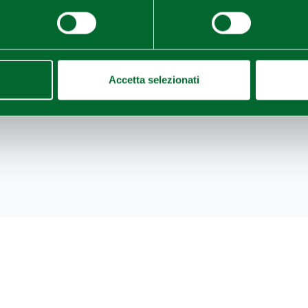
 Maria Assunta
a Travazzano
e l’eremo di Sant’Espedito
nei
Accetta selezionati