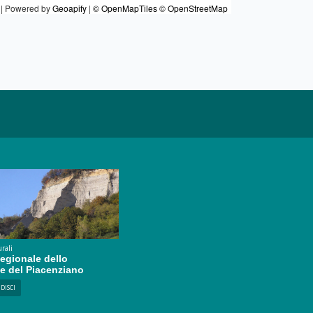
|
Powered by
Geoapify
|
© OpenMapTiles
© OpenStreetMap
rali
egionale dello
 e del Piacenziano
DISCI