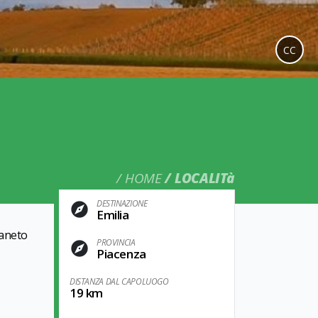
CC
HOME
LOCALITà
DESTINAZIONE
Emilia
paneto
PROVINCIA
Piacenza
DISTANZA DAL CAPOLUOGO
19 km