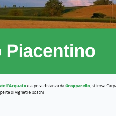
 Piacentino
stell’Arquato
e a poca distanza da
Gropparello
, si trova Car
operte di vigneti e boschi.