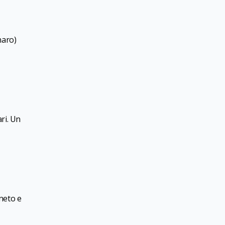
naro)
ari. Un
aneto e