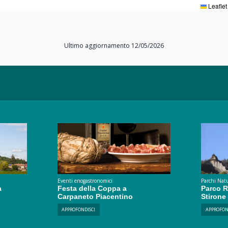
Leaflet
Ultimo aggiornamento 12/05/2026
Eventi enogastronomici
Parchi Natu
a
Festa della Coppa a
Parco R
Carpaneto Piacentino
Stirone
APPROFONDISCI
APPROFON