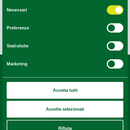
Amici/Solo,Coppia
Selezione
Necessari
del
TASSONOMIA OPERATORI
consenso
Bike
Preferenze
Ultimo aggiornamento 18/10/2022
Statistiche
Marketing
Contenuti di proprietà di Destinazione Turistica Emilia
rilasciati sotto Licenza CC-BY
Accetta tutti
Accetta selezionati
Rifiuta