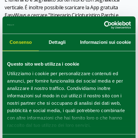
verticale. É inoltre possibile scaricare la App gratuita
EasyWays e cercare "Itinerario Cicloturistico Parchi e
Castelli del Ducato" nella Sezione Reti Locali.
Per conoscere tutti i dettagli sulle singole tappe e scaricare
le tracce GPX e KMZ è possibile collegarsi al sito dei
Parchi
Consenso
Dettagli
Informazioni sui cookie
del Ducato
.
Questo sito web utilizza i cookie
Punto informativo dell'Itinerario:
Utilizziamo i cookie per personalizzare contenuti ed
Castelli del Ducato di Parma, Piacenza, Guastalla e
annunci, per fornire funzionalità dei social media e per
Pontremoli
analizzare il nostro traffico. Condividiamo inoltre
E-mail:
info@castellidelducato.it
informazioni sul modo in cui utilizzi il nostro sito con i
sito web:
www.castellidelducato.it
nostri partner che si occupano di analisi dei dati web,
pubblicità e social media, i quali potrebbero combinarle
con altre informazioni che hai fornito loro o che hanno
INTERESSI
Terme & Outdoor
raccolto dal tuo utilizzo dei loro servizi.
TARGET