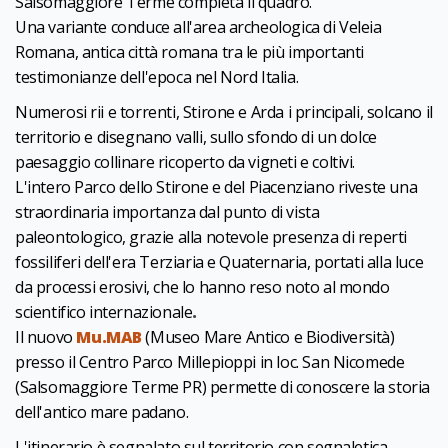
Salsomaggiore Terme completa il quadro.
Una variante conduce all'area archeologica di Veleia
Romana, antica città romana tra le più importanti
testimonianze dell'epoca nel Nord Italia.
Numerosi rii e torrenti, Stirone e Arda i principali, solcano il
territorio e disegnano valli, sullo sfondo di un dolce
paesaggio collinare ricoperto da vigneti e coltivi.
L'intero Parco dello Stirone e del Piacenziano riveste una
straordinaria importanza dal punto di vista
paleontologico, grazie alla notevole presenza di reperti
fossiliferi dell'era Terziaria e Quaternaria, portati alla luce
da processi erosivi, che lo hanno reso noto al mondo
scientifico internazionale
.
Il nuovo
Mu.MAB
(Museo Mare Antico e Biodiversità)
presso il Centro Parco Millepioppi in loc. San Nicomede
(Salsomaggiore Terme PR) permette di conoscere la storia
dell'antico mare padano.
L'itinerario è segnalato sul territorio con segnaletica