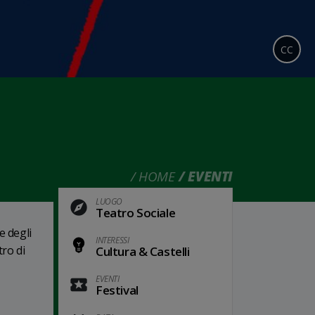
CC
HOME
EVENTI
LUOGO
Teatro Sociale
e degli
INTERESSI
tro di
Cultura & Castelli
EVENTI
Festival