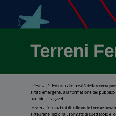
Terreni Fer
Il festival è dedicato alle novità della
scena pe
artisti emergenti, alla formazione del pubblico e
bambini e ragazzi.
In scena formazioni
di rilievo internazional
anteprime nazionali, formats di spettacolo e lo