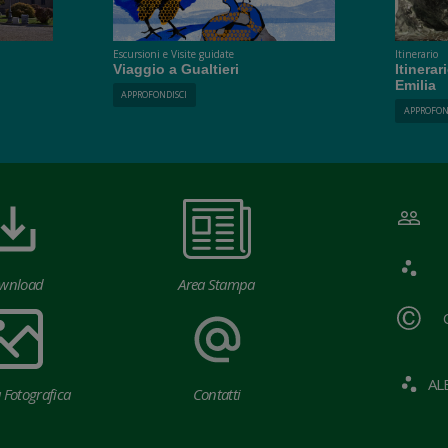
Escursioni e Visite guidate
Itinerario
Viaggio a Gualtieri
Itinera
Emilia
APPROFONDISCI
APPROFON
wnload
Area Stampa
AL
a Fotografica
Contatti