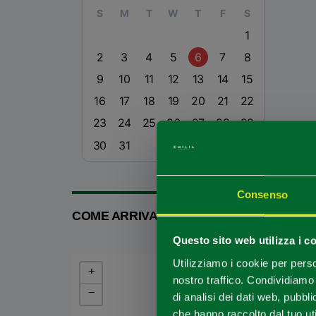
S
M
T
W
T
F
S
1
2
3
4
5
6
7
8
9
10
11
12
13
14
15
16
17
18
19
20
21
22
23
24
25
26
27
28
29
30
31
Consenso
COME ARRIVARE
Questo sito web utilizza i c
Utilizziamo i cookie per perso
+
nostro traffico. Condividiamo 
−
di analisi dei dati web, pubbl
che hanno raccolto dal tuo uti