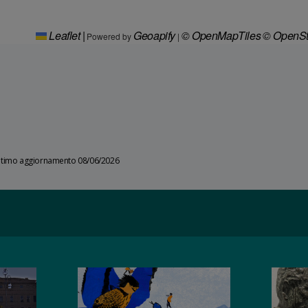
Leaflet
|
Geoapify
© OpenMapTiles
© OpenSt
Powered by
|
ltimo aggiornamento 08/06/2026