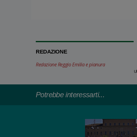
REDAZIONE
Redazione Reggio Emilia e pianura
U
Potrebbe interessarti...