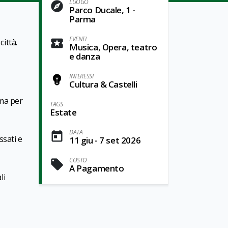
LUOGO
Parco Ducale, 1 -
Parma
EVENTI
ittà.
Musica, Opera, teatro
e danza
INTERESSI
Cultura & Castelli
rma per
TAGS
Estate
DATA
ssati e
11 giu - 7 set 2026
COSTO
A Pagamento
li