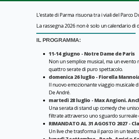
L’estate di Parma risuona tra i viali del Parco Du
La rassegna 2026 non è solo un calendario di da
IL PROGRAMMA:
11-14 giugno - Notre Dame de Paris
Non un semplice musical, ma un evento m
quattro serate di puro spettacolo.
domenica 26 luglio - Fiorella Mannoi
Il nuovo emozionante viaggio musicale di F
De André.
martedì 28 luglio - Max Angioni. An
Una serata di stand up comedy che unisce 
filtrate attraverso uno sguardo surreale
RIMANDATO AL
31 AGOSTO 2027 - Cla
Un live che trasforma il parco in un teatr