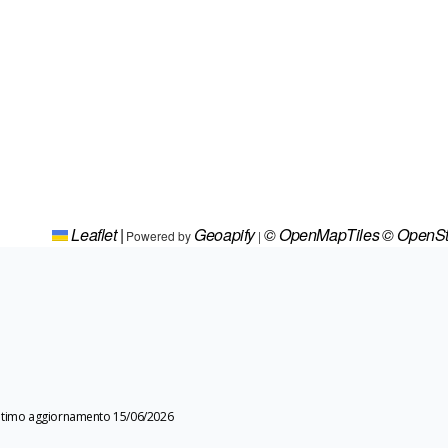
Leaflet
|
Geoapify
© OpenMapTiles
© OpenSt
Powered by
|
ltimo aggiornamento 15/06/2026