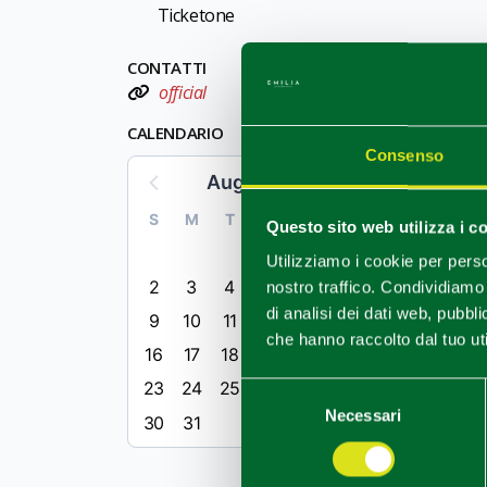
Ticketone
CONTATTI
official
CALENDARIO
Consenso
August 2026
S
M
T
W
T
F
S
Questo sito web utilizza i c
1
Utilizziamo i cookie per perso
2
3
4
5
6
7
8
nostro traffico. Condividiamo 
di analisi dei dati web, pubbl
9
10
11
12
13
14
15
che hanno raccolto dal tuo uti
16
17
18
19
20
21
22
23
24
25
26
27
28
29
Selezione
Necessari
del
30
31
consenso