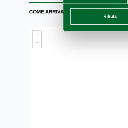
COME ARRIVARE
Rifiuta
+
−