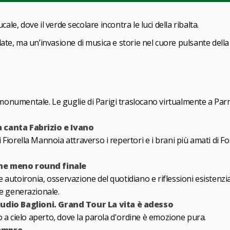
cale, dove il verde secolare incontra le luci della ribalta.
te, ma un’invasione di musica e storie nel cuore pulsante della c
onumentale. Le guglie di Parigi traslocano virtualmente a Pa
a canta Fabrizio e Ivano
iorella Mannoia attraverso i repertori e i brani più amati di Fo
che meno round finale
autoironia, osservazione del quotidiano e riflessioni esistenzia
 e generazionale.
udio Baglioni. Grand Tour La vita è adesso
o a cielo aperto, dove la parola d'ordine è emozione pura.