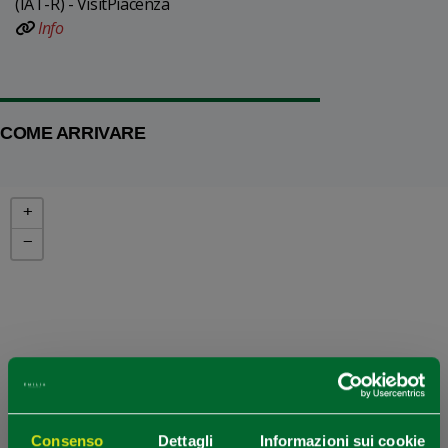
(IAT-R) - VisitPiacenza
Info
COME ARRIVARE
+
−
Consenso
Dettagli
Informazioni sui cookie