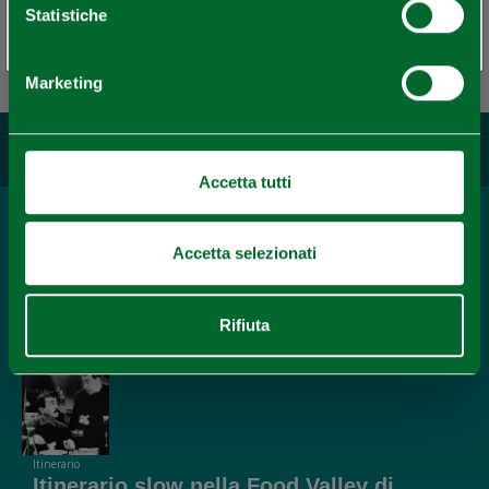
Statistiche
Redazione Piacenza e provincia
Ultimo aggiornamento 21/08/2024
Marketing
Potrebbe interessarti...
Accetta tutti
Località
Accetta selezionati
Piacenza
APPROFONDISCI
Rifiuta
Itinerario
Itinerario slow nella Food Valley di