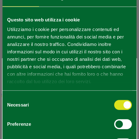
Questo sito web utilizza i cookie
Utilizziamo i cookie per personalizzare contenuti ed
annunci, per fornire funzionalità dei social media e per
analizzare il nostro traffico. Condividiamo inoltre
informazioni sul modo in cui utilizzi il nostro sito con i
nostri partner che si occupano di analisi dei dati web,
×
pubblicità e social media, i quali potrebbero combinarle
Sei arrivato in ritardo
.
.
.
con altre informazioni che hai fornito loro o che hanno
raccolto dal tuo utilizzo dei loro servizi.
Per rimanere aggiornato
Leaflet
|
Geoapify
© OpenMapTiles
©
Powered by
|
Selezione
OpenStreetMap
Necessari
del
consenso
SCOPRI TUTTI GLI EVENTI
Preferenze
ISCRIVITI ALLA NEWSLETTER
REDAZIONE