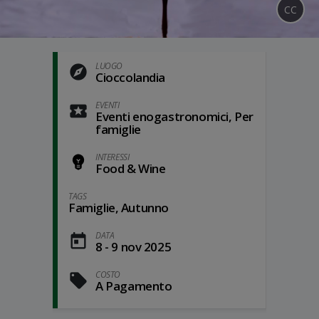
CC
LUOGO
Cioccolandia
EVENTI
Eventi enogastronomici, Per
famiglie
INTERESSI
Food & Wine
TAGS
Famiglie, Autunno
DATA
8 - 9 nov 2025
COSTO
A Pagamento