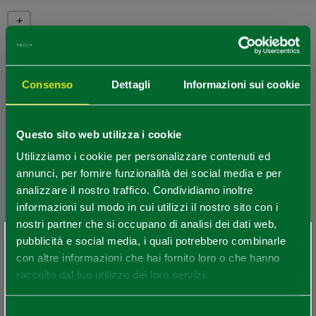
+
−
Consenso
Dettagli
Informazioni sui cookie
Questo sito web utilizza i cookie
Utilizziamo i cookie per personalizzare contenuti ed
annunci, per fornire funzionalità dei social media e per
analizzare il nostro traffico. Condividiamo inoltre
informazioni sul modo in cui utilizzi il nostro sito con i
nostri partner che si occupano di analisi dei dati web,
×
pubblicità e social media, i quali potrebbero combinarle
Sei arrivato in ritardo
.
.
.
con altre informazioni che hai fornito loro o che hanno
raccolto dal tuo utilizzo dei loro servizi.
Per rimanere aggiornato
Selezione