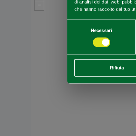
di analisi dei dati web, pubbl
−
che hanno raccolto dal tuo uti
Selezione
Necessari
del
consenso
Rifiuta