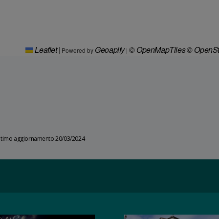
Leaflet
|
Geoapify
© OpenMapTiles
© OpenSt
Powered by
|
ltimo aggiornamento 20/03/2024