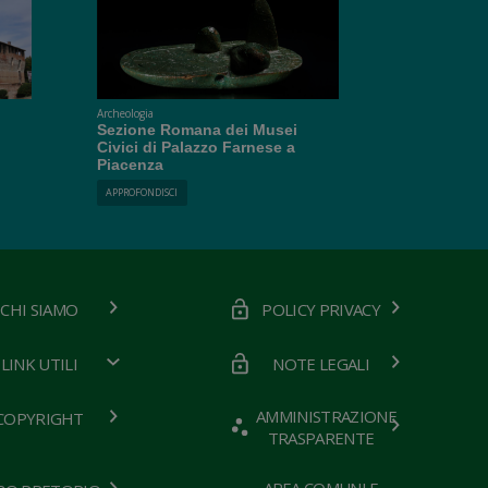
Archeologia
Sezione Romana dei Musei
Civici di Palazzo Farnese a
Piacenza
APPROFONDISCI
CHI SIAMO
POLICY PRIVACY
LINK UTILI
NOTE LEGALI
AMMINISTRAZIONE
COPYRIGHT
TRASPARENTE
AREA COMUNI E