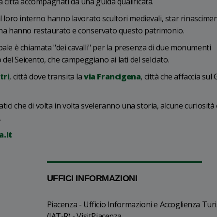
la città accompagnati da una guida qualificata.
l loro interno hanno lavorato scultori medievali, star rinascimen
erna hanno restaurato e conservato questo patrimonio.
pale è chiamata "dei cavalli" per la presenza di due monumenti
o del Seicento, che campeggiano ai lati del selciato.
tri
, città dove transita la
via Francigena
, città che affaccia sul
ci che di volta in volta sveleranno una storia, alcune curiosità
.
a.it
UFFICI INFORMAZIONI
Piacenza - Ufficio Informazioni e Accoglienza Turi
(IAT-R) - VisitPiacenza