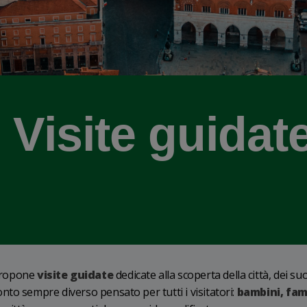
 Visite guidat
ropone
visite guidate
dedicate alla scoperta della città, dei suo
to sempre diverso pensato per tutti i visitatori:
bambini, fami