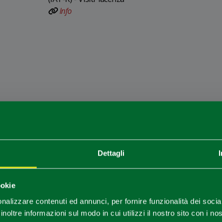
Info
Dettagli
Sei arrivato in ritardo
.
.
.
ookie
nalizzare contenuti ed annunci, per fornire funzionalità dei socia
Per rimanere aggiornato
inoltre informazioni sul modo in cui utilizzi il nostro sito con i n