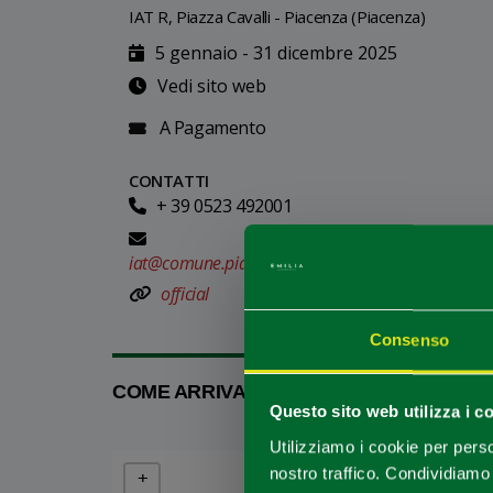
IAT R, Piazza Cavalli - Piacenza (Piacenza)
5 gennaio - 31 dicembre 2025
Vedi sito web
A Pagamento
CONTATTI
+ 39 0523 492001
iat@comune.piacenza.it
official
Consenso
COME ARRIVARE
Questo sito web utilizza i c
Utilizziamo i cookie per perso
nostro traffico. Condividiamo 
+