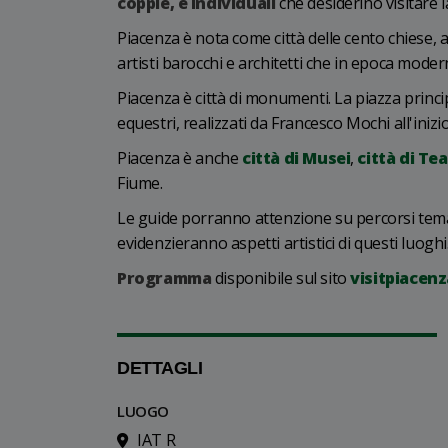
coppie, e individuali
che desiderino visitare 
Piacenza è nota come città delle cento chiese, a
artisti barocchi e architetti che in epoca mod
Piacenza è città di monumenti. La piazza princi
equestri, realizzati da Francesco Mochi all'inizi
Piacenza è anche
città di Musei
,
città di Tea
Fiume.
Le guide porranno attenzione su percorsi temati
evidenzieranno aspetti artistici di questi luoghi
Programma
disponibile sul sito
visitpiacenz
DETTAGLI
LUOGO
IAT R