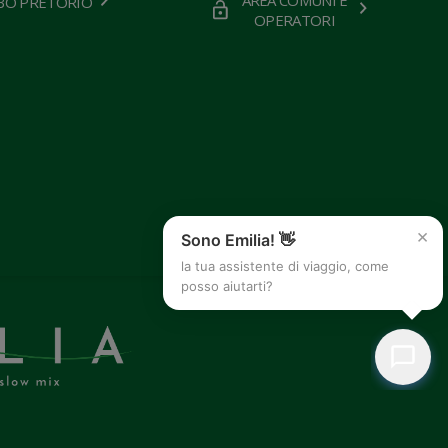
BO PRETORIO
OPERATORI
×
Sono Emilia! 👋
la tua assistente di viaggio, come
posso aiutarti?