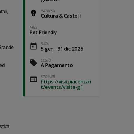
tali,
INTERESSI
Cultura & Castelli
TAGS
Pet Friendly
DATA
 Grande
5 gen - 31 dic 2025
COSTO
A Pagamento
 ed
SITO WEB
https://visitpiacenza.i
t/events/visite-g1
stica