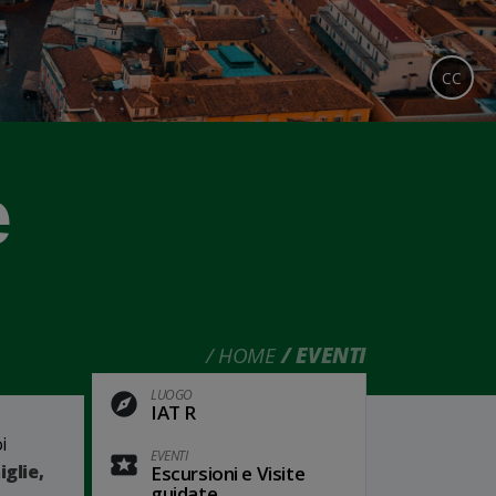
CC
e
HOME
EVENTI
LUOGO
IAT R
i
EVENTI
glie,
Escursioni e Visite
guidate