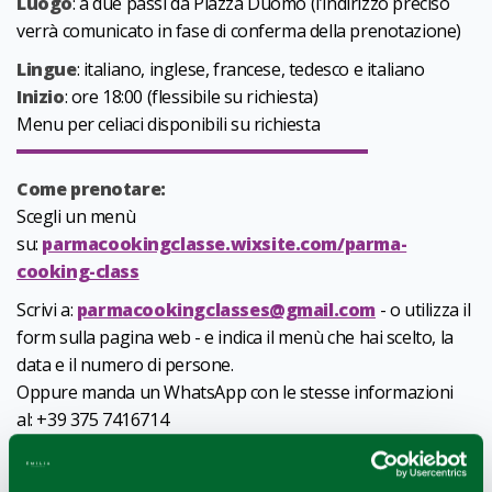
Luogo
: a due passi da Piazza Duomo (l’indirizzo preciso
verrà comunicato in fase di conferma della prenotazione)
Lingue
: italiano, inglese, francese, tedesco e italiano
Inizio
: ore 18:00 (flessibile su richiesta)
Menu per celiaci disponibili su richiesta
Come prenotare:
Scegli un menù
su:
parmacookingclasse.wixsite.com/parma-
cooking-class
Scrivi a:
parmacookingclasses@gmail.com
- o utilizza il
form sulla pagina web - e indica il menù che hai scelto, la
data e il numero di persone.
Oppure manda un WhatsApp con le stesse informazioni
al: +39 375 7416714
1
0
/