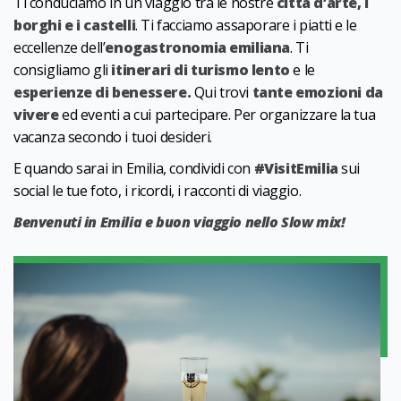
Ti conduciamo in un viaggio tra le nostre
città d’arte, i
borghi e i castelli
. Ti facciamo assaporare i piatti e le
eccellenze dell’
enogastronomia emiliana
. Ti
consigliamo gli
itinerari di turismo lento
e le
esperienze di benessere.
Qui trovi
tante emozioni da
vivere
ed eventi a cui partecipare. Per organizzare la tua
vacanza secondo i tuoi desideri.
E quando sarai in Emilia, condividi con
#VisitEmilia
sui
social le tue foto, i ricordi, i racconti di viaggio.
Benvenuti in Emilia e buon viaggio nello Slow mix!