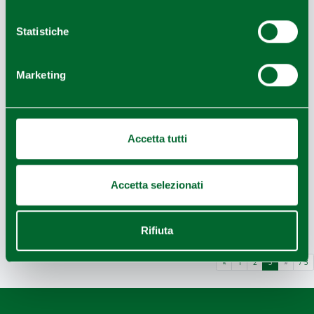
Statistiche
Marketing
Accetta tutti
Accetta selezionati
CAMBIO VITA E VADO IN EMILIA
Rifiuta
«
1
2
3
»
/ 3